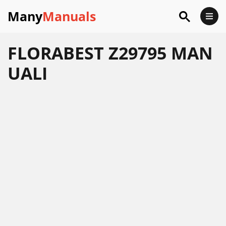
Many
Manuals
FLORABEST Z29795 MAN
UALI