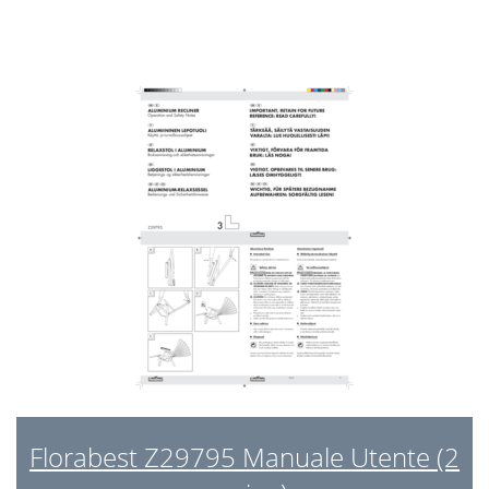
Florabest Z29795 Manuale Utente (2