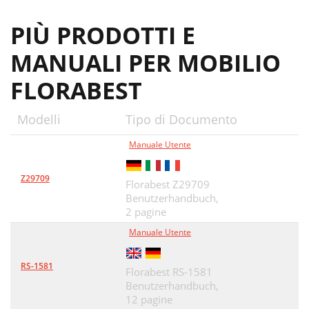
PIÙ PRODOTTI E
MANUALI PER MOBILIO
FLORABEST
Modelli
Tipo di Documento
Manuale Utente
Z29709
Florabest Z29709
Benutzerhandbuch,
2 pagine
Manuale Utente
RS-1581
Florabest RS-1581
Benutzerhandbuch,
12 pagine