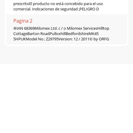
prescritoEl producto no está concebido para el uso
comercial. Indicaciones de seguridad ¡PELIGRO D
Pagina 2
®IAN 68369Milomex Ltd. c / o Milomex ServicesHilltop
CottageBarton RoadPulloxhillBedfordshireMK45
5HPUKModel No.: Z29795Version: 12 / 2011© by ORFG