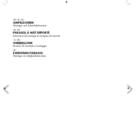
AMPELSCHIRM
Montage
- und Sicherheitshinw
eise
PARASOL À MÂT DÉPORTÉ 
Instructions de montage et consignes de sécurité
OMBRELLONE
Istruzioni di sicur
e
zz
a e montaggio
 ZWEVENDE 
PARASOL
Montage
- en veiligheidsins
tructies