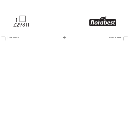
1
Z298 
1 1
79552 CB1.indd   3
10/16/2012   6:19:44 PM