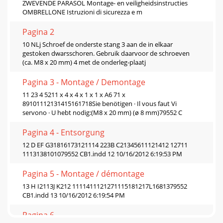
ZWEVENDE PARASOL Montage- en veiligheidsinstructies
OMBRELLONE Istruzioni di sicurezza e m
Pagina 2
10 NLj Schroef de onderste stang 3 aan de in elkaar
gestoken dwarsschoren. Gebruik daarvoor de schroeven
(ca. M8 x 20 mm) 4 met de onderleg-plaatj
Pagina 3 - Montage / Demontage
11 23 4 5211 x 4 x 4 x 1 x 1 x A6 71 x
89101112131415161718Sie benötigen · Il vous faut Vi
servono · U hebt nodig:(M8 x 20 mm) (ø 8 mm)79552 C
Pagina 4 - Entsorgung
12 D EF G31816173121114 223B C21345611121412 12711
1113138101079552 CB1.indd 12 10/16/2012 6:19:53 PM
Pagina 5 - Montage / démontage
13 H I2113J K212 1111411121271115181217L1681379552
CB1.indd 13 10/16/2012 6:19:54 PM
Pagina 6