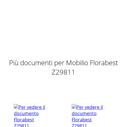
faire, lisez attentivement le m
Pagina 11 - 1 x 4 x 4 x 1 x 1 x
6 FR/CHj Visser le mât inférieur 3 dans le pied en croix
assemblé. Utiliser pour cela les vis (env. M8 x 20 mm) 4 et les
rondelles (env. ø 8 mm) 5
Pagina 12
7 IT/CHOmbrelloneQ Introduzione Familiarizzi con il
prodotto prima del primo uso. A questo proposito legga
attentamente le istruzioni d’uso e gli a
Più documenti per Mobilio Florabest
Pagina 13
Z29811
8 IT/CHQ Montaggio della base a mattonellej Inﬁlare la
stecca trasversale n° 2 per base a mattonelle 2 sulla stecca
trasversale n° 1 per base a m
Pagina 14
9 NLZwevende parasolQ Inleiding Maak u vóór het eerste
gebruik vertrouwd met het product. Lees daarvoor de
handleiding en de veiligheidsinstructies