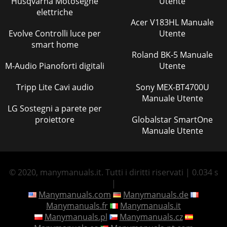
Husqvarna Motoseghe
Utente
elettriche
Acer V183HL Manuale
Evolve Controlli luce per
Utente
smart home
Roland BK-5 Manuale
M-Audio Pianoforti digitali
Utente
Tripp Lite Cavi audio
Sony MEX-BT4700U
Manuale Utente
LG Sostegni a parete per
proiettore
Globalstar SmartOne
Manuale Utente
© 2020, manymanuals.it. Tutti i diritti riservati | 0.034 s
|
Manymanuals.com
Manymanuals.de
Manymanuals.fr
Manymanuals.it
Manymanuals.pl
Manymanuals.cz