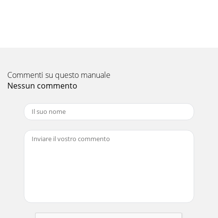
Pagina 11
4 GB/IE®Assembly / Cleaning /DisposalQ Assembling the
marquee 1. Remove the marquee with the folding frame 1
carefully from the storage bag. 2
Pagina 12 - Reinigung
5 FI®Johdanto / Turvaohjeet / AsennusTaitettava
puutarhapaviljonkiQ Johdanto Tutustu tuotteeseen ennen
Commenti su questo manuale
kuin asennat sen. Lue huolellisesti seuraa
Nessun commento
Pagina 13
6 FI®Asennus / Puhdistus / Jätehuoltoj Muista, ettei
telttakatoksen pystytys ole sallittu joka paikassa. Noudata
tämän suhteen paikallisia määräyks
Pagina 14
7 SE®Inledning / Säkerhetsinformation /
MonteringHopfällbar trädgårdspaviljongQ Inledning
Informera dig om produkten före monteringen. Läs noga ig
Pagina 15
8 SE®Montering / Rengöring / AvfallshanteringQ Montera