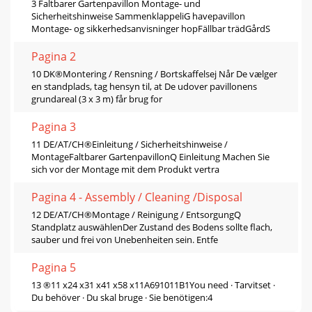
3 Faltbarer Gartenpavillon Montage- und
Sicherheitshinweise SammenklappeliG havepavillon
Montage- og sikkerhedsanvisninger hopFällbar trädGårdS
Pagina 2
10 DK®Montering / Rensning / Bortskaffelsej Når De vælger
en standplads, tag hensyn til, at De udover pavillonens
grundareal (3 x 3 m) får brug for
Pagina 3
11 DE/AT/CH®Einleitung / Sicherheitshinweise /
MontageFaltbarer GartenpavillonQ Einleitung Machen Sie
sich vor der Montage mit dem Produkt vertra
Pagina 4 - Assembly / Cleaning /Disposal
12 DE/AT/CH®Montage / Reinigung / EntsorgungQ
Standplatz auswählenDer Zustand des Bodens sollte ﬂach,
sauber und frei von Unebenheiten sein. Entfe
Pagina 5
13 ®11 x24 x31 x41 x58 x11A691011B1You need · Tarvitset ·
Du behöver · Du skal bruge · Sie benötigen:4