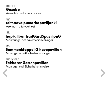
G
azebo
Assembly and safety advice
t
aitett
a
v
a puut
arhap
a
viljonki
Asennus- ja turvaohjeet
hopF
ällbar trädG
årdSp
a
viljonG
Monterings- och säkerhetsanvisningar
S
ammenkl
appeliG ha
vep
a
vill
on
Montage- og sikkerhedsanvisninger
F
al
tbarer G
artenp
a
vill
on
Montage- und Sicherheitshinweise