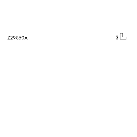
 Z29850A 
3