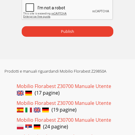
paviljong 1. Ta ur paviljongen med ramen 1 försiktigt ur
förvaringsväskan. 2. Dra ut tel
Pagina 16
9 DK®Indledning / Sikkerhedsregler /
MonteringSammenklappelig havepavillonQ Indledning Gør
Publish
dig fortrolig med produktet inden du begynder at samle
Prodotti e manuali riguardandi Mobilio Florabest Z29850A
Mobilio Florabest Z30700 Manuale Utente
(17 pagine)
Mobilio Florabest Z30700 Manuale Utente
(19 pagine)
Mobilio Florabest Z30700 Manuale Utente
(24 pagine)