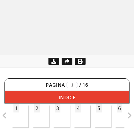
PAGINA
/
16
INDICE
1
2
3
4
5
6