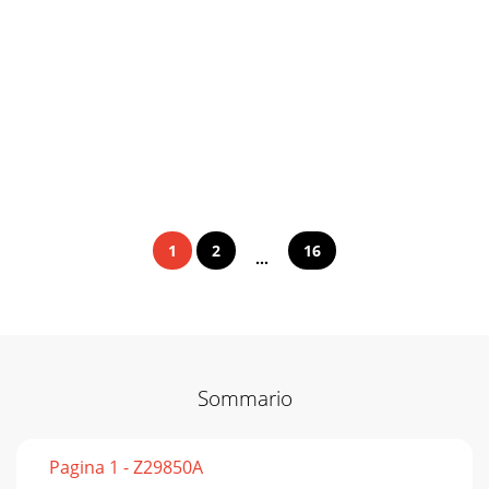
1
2
16
...
Sommario
Pagina 1 - Z29850A