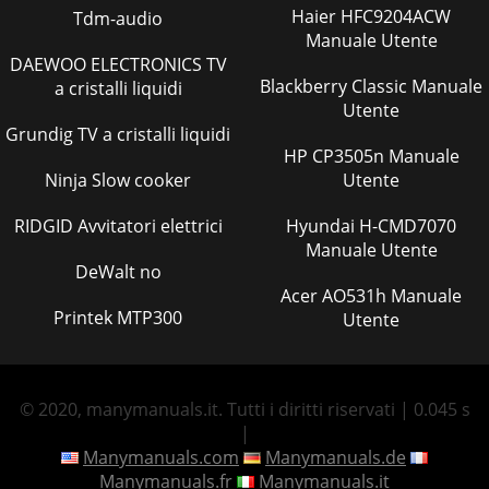
Haier HFC9204ACW
Tdm-audio
Manuale Utente
DAEWOO ELECTRONICS TV
Blackberry Classic Manuale
a cristalli liquidi
Utente
Grundig TV a cristalli liquidi
HP CP3505n Manuale
Ninja Slow cooker
Utente
RIDGID Avvitatori elettrici
Hyundai H-CMD7070
Manuale Utente
DeWalt no
Acer AO531h Manuale
Printek MTP300
Utente
© 2020, manymanuals.it. Tutti i diritti riservati | 0.045 s
|
Manymanuals.com
Manymanuals.de
Manymanuals.fr
Manymanuals.it