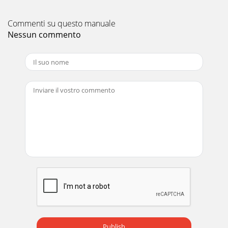
®9 HUBiztonsági tudnivalók / Összeszerelés / Tisztítás és
ápolás / Tárolás / MentesítésJ 100 kg VIGYÁZAT!
Commenti su questo manuale
SÉRÜLÉSVESZÉLY! Ne terhelje meg a terméke
Nessun commento
Publish