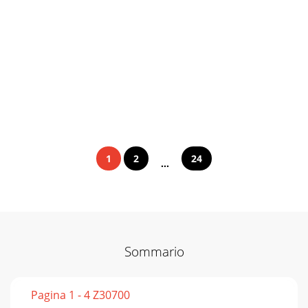
1
2
24
...
Sommario
Pagina 1 - 4 Z30700