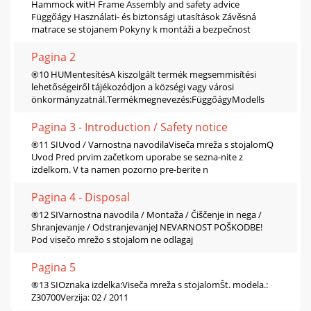
Hammock witH Frame Assembly and safety advice
Függőágy Használati- és biztonsági utasítások Závěsná
matrace se stojanem Pokyny k montáži a bezpečnost
Pagina 2
®10 HUMentesítésA kiszolgált termék megsemmisítési
lehetőségeiről tájékozódjon a községi vagy városi
önkormányzatnál.Termékmegnevezés:FüggőágyModells
Pagina 3 - Introduction / Safety notice
®11 SIUvod / Varnostna navodilaViseča mreža s stojalomQ
Uvod Pred prvim začetkom uporabe se sezna-nite z
izdelkom. V ta namen pozorno pre-berite n
Pagina 4 - Disposal
®12 SIVarnostna navodila / Montaža / Čiščenje in nega /
Shranjevanje / OdstranjevanjeJ NEVARNOST POŠKODBE!
Pod visečo mrežo s stojalom ne odlagaj
Pagina 5
®13 SIOznaka izdelka:Viseča mreža s stojalomŠt. modela.:
Z30700Verzija: 02 / 2011