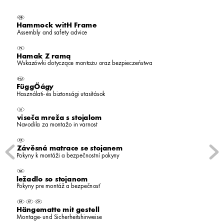
Hammoc
k witH Frame
Assembly and safet
y advice
Hamak Z ramą
Wsk
azówki dotyczące montażu or
az bezpieczeństw
a
 Függőá
g
y
Használati- és biztonsági utasítások
vise
ča mreža s sto
j
alom
Navodila za montažo in v
arnost
Zá
věsná ma
tra
ce se sto
janem
P
okyn
y k montáži a bezpečnostní pokyn
y
ležadlo so st
o
janom
P
okyn
y pre montáž a bezpečnosť
Hängema
tte mit ges
tell
Montage- und Sicherheitshinw
eise