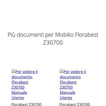
®18 SKOznačenie produktu:Ležadlo so stojanomModel č.:
Z30700Verzia: 02 / 2011
Pagina 11 - Uvod / Varnostna navodila
®19 DE/AT/CHEinleitung / SicherheitshinweiseHängematte
mit GestellQ Einleitung Machen Sie sich vor dem ersten
Gebrauch mit dem Produkt vertraut
Più documenti per Mobilio Florabest
Pagina 12 - Odstranjevanje
Z30700
GB Assembly and safety advice Page 3PL Wskazówki
dotyczące montażu oraz bezpieczeństwa Strona 5HU
Használati- és biztonsági utasítások Oldal
Pagina 13 - Št. modela.: Z30700
®20 DE/AT/CHSicherheitshinweise / Montage / Reinigung
und PflegeJ 100 kg VORSICHT! VERLETZUNGS-GEFAHR!
Belasten Sie das Produkt nicht über 100
Pagina 14 - Úvod / Bezpečnostní pokyny
®21 DE/AT/CHSicherheitshinweise / Montage / Reinigung
und Pflege Aufbewahrung / EntsorgungQ
AufbewahrungNach Gebrauch kann die gereinigte und tr
Florabest Z30700
Florabest Z30700