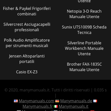
Utente
Fisher & Paykel Frigoriferi
Netopia 3-D Reach
combinati
Manuale Utente
Silvercrest Asciugacapelli
Sunix UTS1009B Scheda
professionali
Tecnica
Polk Audio Amplificatore
Silverline Portable
per strumenti musicali
Workbench Manuale
Utente
Jensen Altoparlanti
portatili
Brother FAX-1835C
Manuale Utente
Casio EX-Z3
© 2020, manymanuals.it. Tutti i diritti riservati | 0.035 s
|
Manymanuals.com
Manymanuals.de
Manymanuals.fr
Manymanuals.it