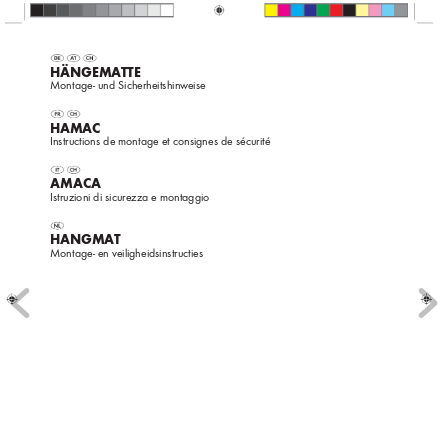
HÄNGEMA
TTE
Montage- und Sicherheitshin
weise
HAMA
C
Instructions de montage et consignes de sécurité
AMA
C
A
Istruzioni di sicurezza e montaggio
HANGMA
T
Montage- en veiligheidsinstructies