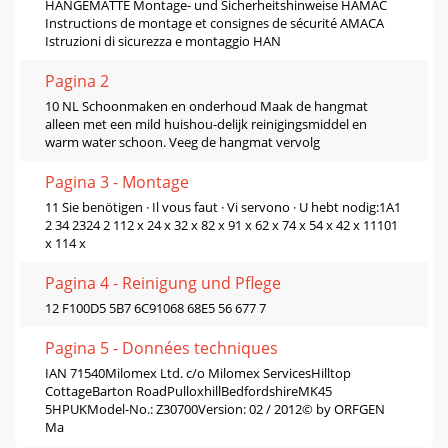
HÄNGEMATTE Montage- und Sicherheitshinweise HAMAC
Instructions de montage et consignes de sécurité AMACA
Istruzioni di sicurezza e montaggio HAN
Pagina 2
10 NL Schoonmaken en onderhoud Maak de hangmat
alleen met een mild huishou-delijk reinigingsmiddel en
warm water schoon. Veeg de hangmat vervolg
Pagina 3 - Montage
11 Sie benötigen · Il vous faut · Vi servono · U hebt nodig:1A1
2 34 2324 2 112 x 24 x 32 x 82 x 91 x 62 x 74 x 54 x 42 x 11101
x 114 x
Pagina 4 - Reinigung und Pﬂege
12 F100D5 5B7 6C91068 68E5 56 677 7
Pagina 5 - Données techniques
IAN 71540Milomex Ltd. c/o Milomex ServicesHilltop
CottageBarton RoadPulloxhillBedfordshireMK45
5HPUKModel-No.: Z30700Version: 02 / 2012© by ORFGEN
Ma