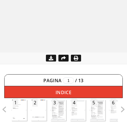
PAGINA
/
13
INDICE
1
2
3
4
5
6