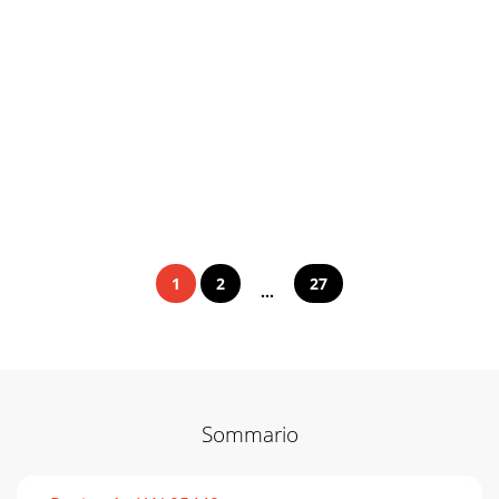
1
2
27
...
Sommario