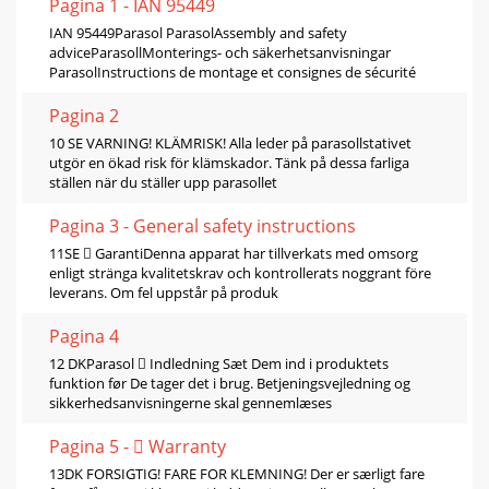
Pagina 1 - IAN 95449
IAN 95449Parasol ParasolAssembly and safety
adviceParasollMonterings- och säkerhetsanvisningar
ParasolInstructions de montage et consignes de sécurité
Pagina 2
10 SE VARNING! KLÄMRISK! Alla leder på parasollstativet
utgör en ökad risk för klämskador. Tänk på dessa farliga
ställen när du ställer upp parasollet
Pagina 3 - General safety instructions
11SE  GarantiDenna apparat har tillverkats med omsorg
enligt stränga kvalitetskrav och kontrollerats noggrant före
leverans. Om fel uppstår på produk
Pagina 4
12 DKParasol  Indledning Sæt Dem ind i produktets
funktion før De tager det i brug. Betjeningsvejledning og
sikkerhedsanvisningerne skal gennemlæses
Pagina 5 -  Warranty
13DK FORSIGTIG! FARE FOR KLEMNING! Der er særligt fare