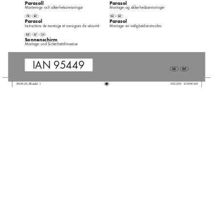
Parasoll
Parasol
Monterings
- och säkerhetsan
visningar
Montage
- og sikkerhedsanvisninger
Parasol
Parasol
Montage
- en veiligheidsinstructies
Instructions de montage et consignes de sécurité
Sonnensc
hirm
Montage
- und Sicherheitshinweise
IAN 95449
95449_SE_BE.indd   1
10/2/2013   11:29:00 AM