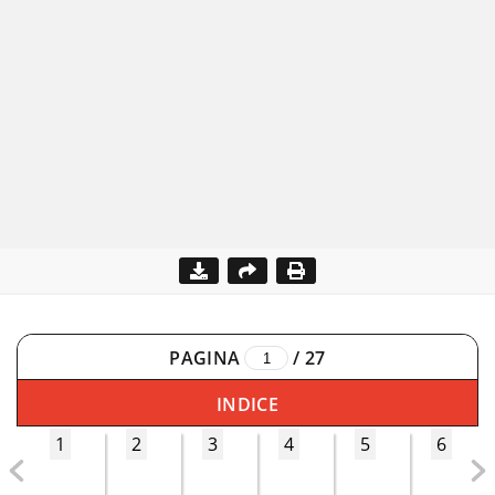
PAGINA
/
27
INDICE
1
2
3
4
5
6