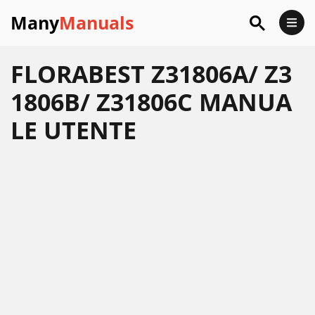
Many
Manuals
FLORABEST Z31806A/ Z3
1806B/ Z31806C MANUA
LE UTENTE