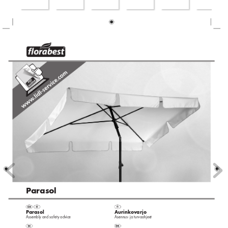
Parasol
Parasol
Aurink
ov
arjo
Assembly and safet
y advice
Asennus
- ja tur
vaohjeet