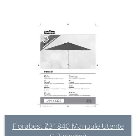
Florabest Z31840 Manuale Utente
(13 pagine)