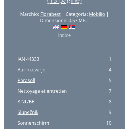
Marchio:
Florabest
| Categoria:
Mobilio
|
Dimensione: 0.57 MB |
Indice
IAN 44333
1
Aurinkovarjo
4
Parasoll
5
Nettoyage et entretien
7
8 NL/BE
8
Slunečník
9
Sonnenschirm
10