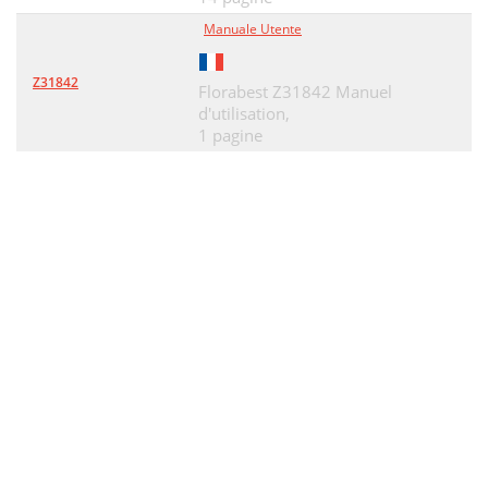
Manuale Utente
Z31842
Florabest Z31842 Manuel
d'utilisation,
1 pagine