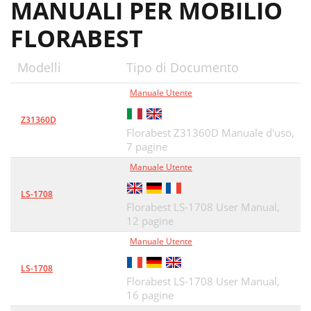
MANUALI PER MOBILIO
FLORABEST
Modelli
Tipo di Documento
Manuale Utente
Z31360D
Florabest Z31360D Manuale d'uso,
7 pagine
Manuale Utente
LS-1708
Florabest LS-1708 User Manual,
12 pagine
Manuale Utente
LS-1708
Florabest LS-1708 User Manual,
16 pagine