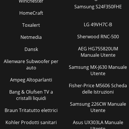
Winchester
Samsung S24F350FHE
HomeCraft
LG 49VH7C-B
Toxalert
Sherwood RNC-500
Netmedia
AEG HG755820UM
Dansk
Manuale Utente
Alienware Subwoofer per
Samsung MX-J630 Manuale
auto
Utente
Ampeg Altoparlanti
Fisher-Price M5606 Scheda
Bang & Olufsen TV a
delle Istruzioni
cristalli liquidi
Samsung 226CW Manuale
Braun Tritatutto elettrici
Utente
Kohler Prodotti sanitari
Asus UX303LA Manuale
Utente