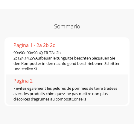
Sommario
Pagina 1 - 2a 2b 2c
90o90o90o90oQ ER T2a 2b
2c124.14.2WAufbauanleitungBitte beachten Sie:Bauen Sie
den Komposter in den nachfolgend beschriebenen Schritten
und stellen Si
Pagina 2
• évitez également les pelures de pommes de terre traitées
avec des produits chimiques• ne pas mettre non plus
d’écorces d’agrumes au compostConseils