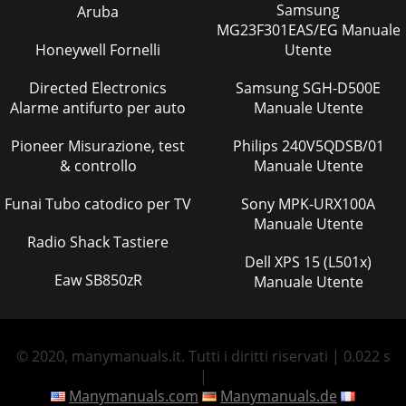
Samsung
Aruba
MG23F301EAS/EG Manuale
Honeywell Fornelli
Utente
Directed Electronics
Samsung SGH-D500E
Alarme antifurto per auto
Manuale Utente
Pioneer Misurazione, test
Philips 240V5QDSB/01
& controllo
Manuale Utente
Funai Tubo catodico per TV
Sony MPK-URX100A
Manuale Utente
Radio Shack Tastiere
Dell XPS 15 (L501x)
Eaw SB850zR
Manuale Utente
© 2020, manymanuals.it. Tutti i diritti riservati | 0.022 s
|
Manymanuals.com
Manymanuals.de