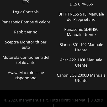
CTS
DCS CPV-366
Logic Controls
BH FITNESS S1EI Manuale
del Proprietario
Panasonic Pompe di calore
Panasonic SDRH80
Rabbit Air no
Manuale Utente
Sceptre Monitor tft per
Blanco 501-102 Manuale
auto
Utente
Motorola Componenti del
Acer A221HQL Manuale
telaio auto
Utente
Avaya Macchine che
Canon EOS 2000D Manuale
rispondono
Utente
© 2020, manymanuals.it. Tutti i diritti riservati | 0.028 s
|