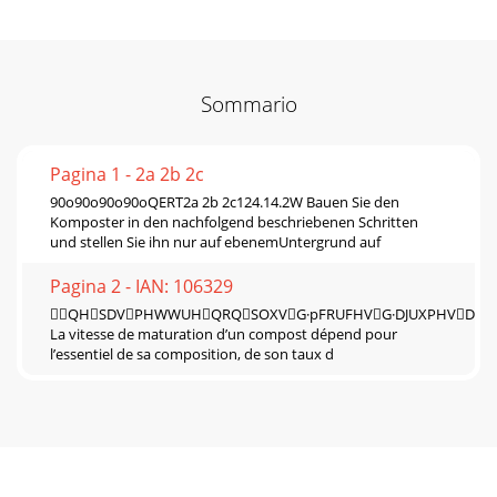
Sommario
Pagina 1 - 2a 2b 2c
90o90o90o90oQERT2a 2b 2c124.14.2W Bauen Sie den
Komposter in den nachfolgend beschriebenen Schritten
und stellen Sie ihn nur auf ebenemUntergrund auf
Pagina 2 - IAN: 106329
QHSDVPHWWUHQRQSOXVG·pFRUFHVG·DJUXPHVDX
La vitesse de maturation d’un compost dépend pour
l’essentiel de sa composition, de son taux d