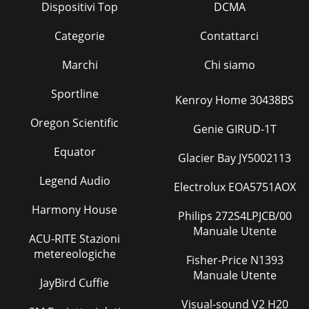
Dispositivi Top
DCMA
Categorie
Contattarci
Marchi
Chi siamo
Sportline
Kenroy Home 30438BS
Oregon Scientific
Genie GIRUD-1T
Equator
Glacier Bay JY5002113
Legend Audio
Electrolux EOA5751AOX
Harmony House
Philips 272S4LPJCB/00
Manuale Utente
ACU-RITE Stazioni
metereologiche
Fisher-Price N1393
Manuale Utente
JayBird Cuffie
Visual-sound V2 H20