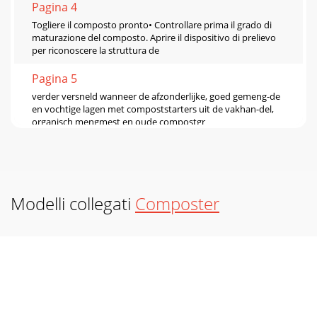
Pagina 4
Togliere il composto pronto• Controllare prima il grado di
maturazione del composto. Aprire il dispositivo di prelievo
per riconoscere la struttura de
Pagina 5
verder versneld wanneer de afzonderlijke, goed gemeng-de
en vochtige lagen met compoststarters uit de vakhan-del,
organisch mengmest en oude compostgr
Pagina 6 - Instructions de montage
Instrucţiuni de montajVă rugăm respectaţi
următoarele:Montaţi recipientul pentru compost conform
paşilor de mai jos şi poziţionaţi-l numai pe o supraf
Modelli collegati
Composter
Pagina 7 - Montage-instructie
dafür, dass der Komposter direkten Kontakt zur Gartenerde
hat. Dadurch können die notwendigen Bodenorganismen
ungehindert arbeiten. Zur Erhaltung der
Pagina 8
• ne pas mettre non plus d’écorces d’agrumes au compost