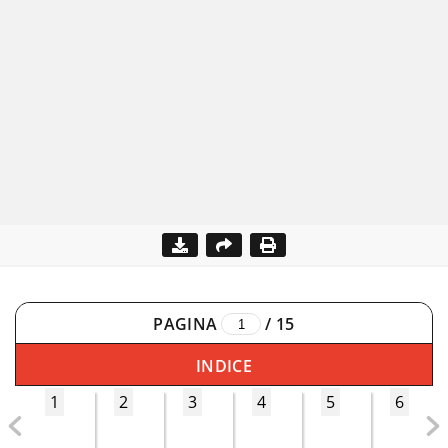
PAGINA
/
15
INDICE
1
2
3
4
5
6