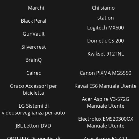
Marchi
Chi siamo
station
Black Peral
Logitech MX600
GunVault
Dometic CS 200
Silvercrest
Kwikset 912TNL
BrainQ
Calrec
Canon PIXMA MG5550
Graco Accessori per
Kawai ES6 Manuale Utente
bicicletta
Acer Aspire V3-572G
LG Sistemi di
Manuale Utente
videosorveglianza per auto
Electrolux EMS20300OX
JBL Lettori DVD
Manuale Utente
OPTI-UPS Dispositivi di
Acer Aspire E1-422