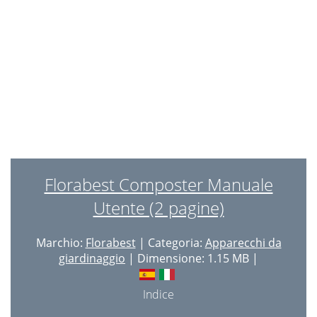
Florabest Composter Manuale
Utente (2 pagine)
Marchio:
Florabest
| Categoria:
Apparecchi da
giardinaggio
| Dimensione: 1.15 MB |
Indice