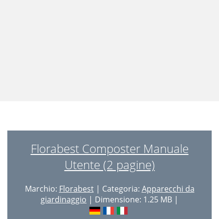
Florabest Composter Manuale
Utente (2 pagine)
Marchio:
Florabest
| Categoria:
Apparecchi da
giardinaggio
| Dimensione: 1.25 MB |