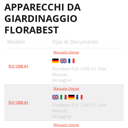
APPARECCHI DA
GIARDINAGGIO
FLORABEST
Modelli
Tipo di Documento
Manuale Utente
FLV 1200 A1
Florabest FLV 1200 A1 User
Manual,
64 pagine
Manuale Utente
FLV 1200 A1
Florabest FLV 1200 A1 User
Manual,
68 pagine
Manuale Utente