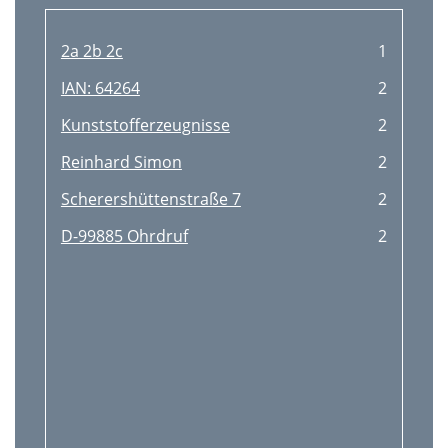
2a 2b 2c
1
IAN: 64264
2
Kunststofferzeugnisse
2
Reinhard Simon
2
Scherershüttenstraße 7
2
D-99885 Ohrdruf
2