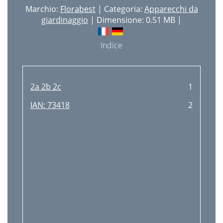
Marchio:
Florabest
| Categoria:
Apparecchi da
giardinaggio
| Dimensione: 0.51 MB |
Indice
2a 2b 2c
1
IAN: 73418
2