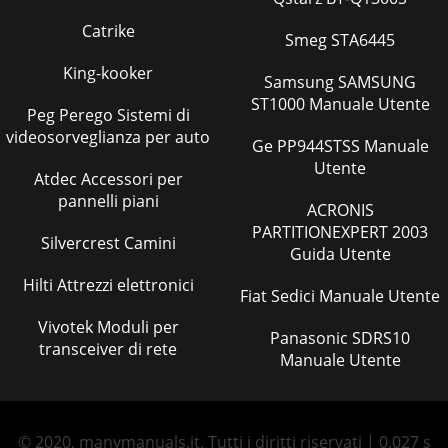
Catrike
Smeg STA6445
King-kooker
Samsung SAMSUNG
ST1000 Manuale Utente
Peg Perego Sistemi di
videosorveglianza per auto
Ge PP944STSS Manuale
Utente
Atdec Accessori per
pannelli piani
ACRONIS
PARTITIONEXPERT 2003
Silvercrest Camini
Guida Utente
Hilti Attrezzi elettronici
Fiat Sedici Manuale Utente
Vivotek Moduli per
Panasonic SDRS10
transceiver di rete
Manuale Utente
© 2020, manymanuals.it. Tutti i diritti riservati | 0.027 s