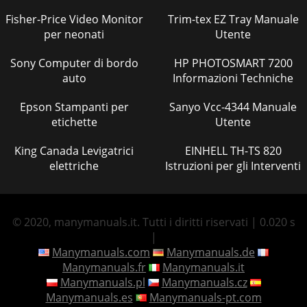
Fisher-Price Video Monitor
Trim-tex EZ Tray Manuale
per neonati
Utente
Sony Computer di bordo
HP PHOTOSMART 7200
auto
Informazioni Techniche
Epson Stampanti per
Sanyo Vcc-4344 Manuale
etichette
Utente
King Canada Levigatrici
EINHELL TH-TS 820
elettriche
Istruzioni per gli Interventi
© 2020, manymanuals.it. Tutti i diritti riservati | 0.020 s
|
Manymanuals.com
Manymanuals.de
Manymanuals.fr
Manymanuals.it
Manymanuals.pl
Manymanuals.cz
Manymanuals.es
Manymanuals-pt.com