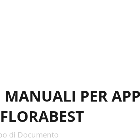
E MANUALI PER AP
 FLORABEST
po di Documento