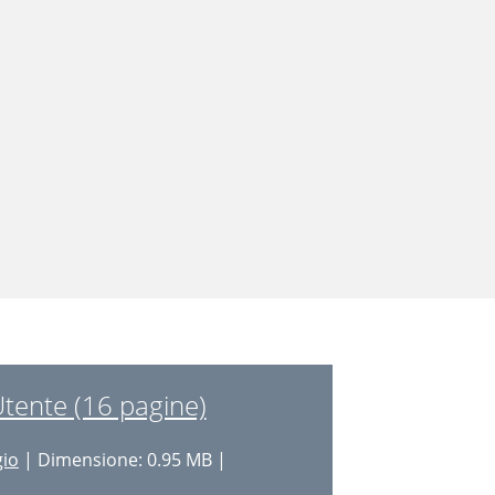
Utente (16 pagine)
gio
| Dimensione: 0.95 MB |