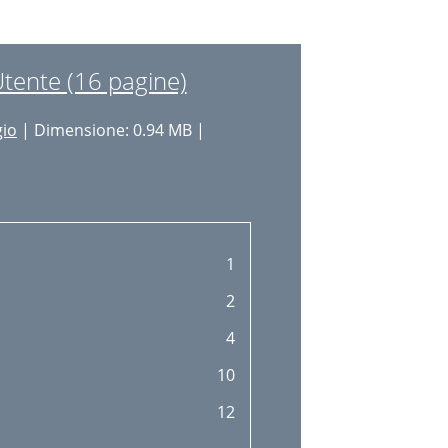
Utente (16 pagine)
gio
| Dimensione: 0.94 MB |
1
2
4
10
12