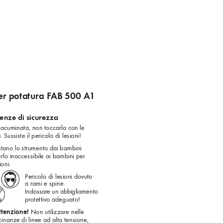
er potatura F
AB 500 A1
tenze di sicurezza
acuminata, non toccarla con le 
 Sussiste il pericolo di lesioni!
tano lo strumento dai bambini 
lo inaccessibile ai bambini per 
ioni.
Pericolo di lesioni do
vuto 
a rami e spine. 
Indossare un abbigliamento 
protettiv
o adeguato!
ttenzione!
 Non utilizzare nelle 
cinanze di linee ad alta tensione, 