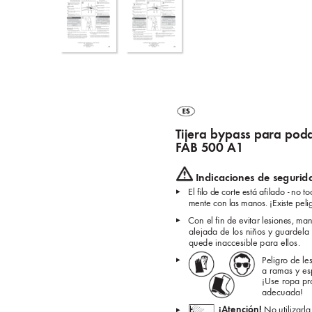
Tijera bypass para poda
F
AB 500 A1
 Indicaciones de segurid
▸ 
El ﬁ
 lo de corte está aﬁ
 lado - no to
mente con las manos. ¡Existe pelig
▸ 
Con el ﬁ
 n de evitar lesiones, man
alejada de los niños y guardel
quede inaccesible para ellos.
Peligr
o de le
▸  
a ramas y es
¡Use ropa pr
adecuada!
¡Atención!
 No utilizarla
▸  