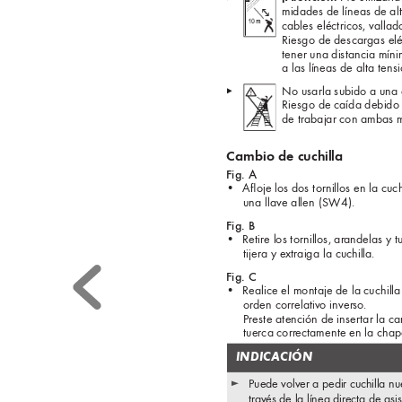
midades de líneas de alt
cables eléctricos, vallado
Riesgo de descargas elé
tener una distancia míni
a las líneas de alta ten
No usarla subido a una 
▸  
Riesgo de caída debido 
de trabajar con ambas 
Cambio de cuchilla
Fig. A
• 
Aﬂ
 oje los dos tornillos en la cuc
una llave allen (SW4).
Fig. B
• 
Retire los tornillos, ar
andelas y t
tijera y e
xtraiga la cuchilla.
Fig. C
• 
Realice el montaje de la cuchill
orden correlativ
o inver
so. 
Preste atención de insertar la ca
tuerca corr
ectamente en la chap
 INDICACIÓN
►
Puede volv
er a pedir cuchilla n
trav
és de la línea directa de asis