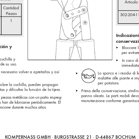
Articolo 
Cantidad 
Piezas
302-204-1
1
Indicazion
conser
v
az
ción y 
▸ 
Bloccare l
per evitar
cuchilla y 
▸ 
In caso di 
 de su uso.
immediata
es necesario volver a apr
etarlos y así 
Lo sporco e i residui di 
▸  
malattie alle piante e im
per potatura. 
sobre la cuchilla, pueden propagar 
as y diﬁ
 cultar la función de la tijer
a. 
▸ 
Prima della conser
vazione, str
oﬁ
n
panno oleato. Le parti mobili dev
s piezas metálicas con un paño impreg-
manutenzione conforme garantisce 
s han de lubricarse periódicamente. El 
uncione dur
ante muchos años.
K
OMPERNASS GMBH · BURGSTRASSE 21 · D-44867 BOCHUM