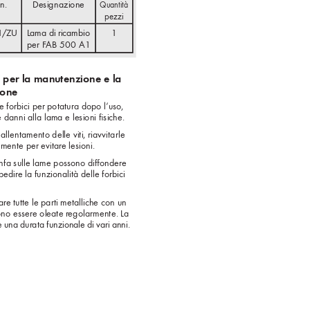
n.
Designazione
Quantità 
pezzi
1/ZU
Lama di ricambio 
1
per F
AB 500 A1
i per la manutenzione e la 
ione
e forbici per potatura dopo l‘uso, 
e danni alla lama e lesioni ﬁ
siche.
allentamento delle viti, riavvitarle 
mente per evitar
e lesioni.
linfa sulle lame possono diﬀ
 ondere 
pedire la funzionalità delle forbici 
are tutte le parti metalliche con un 
ono essere oleate r
egolarmente. La 
una durata funzionale di v
ari anni. 