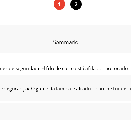
1
2
Sommario
es de seguridad▸ El ﬁ lo de corte está aﬁ lado - no tocarlo 
de segurança▸ O gume da lâmina é aﬁ ado – não lhe toque c