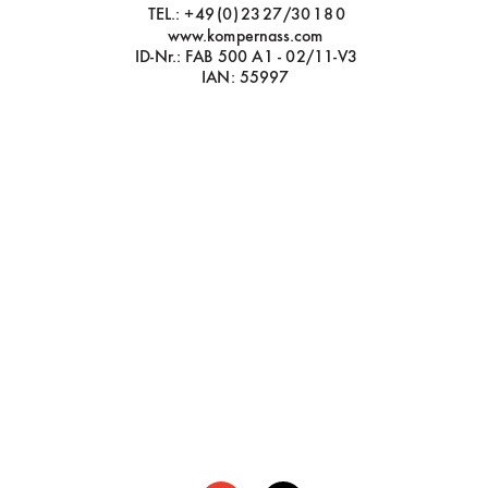
TEL.:  +49 (0) 23 27/30 18 0
www
.kompernass.com
ID-Nr
.: F
AB 500 A1 - 02/11-V3
IAN: 55997