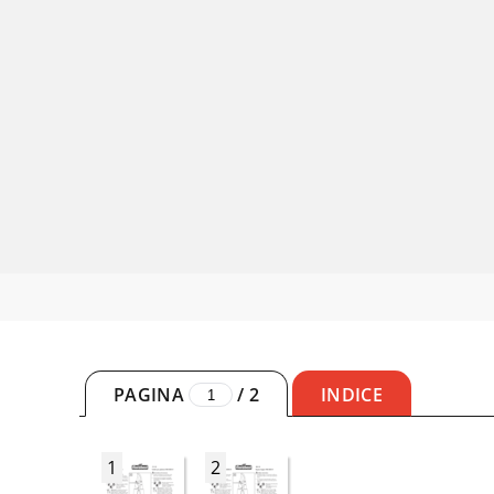
PAGINA
/
2
INDICE
1
2