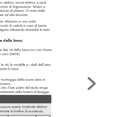
vi elettrici, recinti elettrici, e simili. 
ricolo di folgor
azione. T
enersi a 
stanza di almeno 10 metri dalle 
nee ad alta tensione.
n utilizzare su una scala. 
ricolo di caduta in caso di lav
oro 
eguito utilizzando entrambe le mani.
ne della lama
le due viti della lama con una chiave 
o cavo (SW4).
 le viti, le rondelle e i dadi dall’uten-
e
vare la lama.
il montaggio della nuov
a lama in 
inv
ersa. 
i che il lato piatto del dado v
enga 
rrettamente nella lamiera di ﬁ
 ssaggio.
ossono essere riordinate telefoni-
ramite la hotline di assistenza.