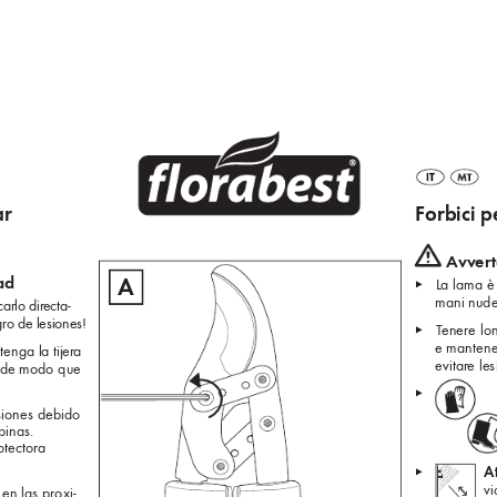
r 
Forbici p
 Avv
er
ad
A
▸ 
La lama è 
mani nude.
carlo dir
ecta-
ro de lesiones!
▸ 
T
enere lon
e mantener
tenga la tijer
a 
evitar
e les
a de modo que 
▸  
siones debido 
pinas. 
otectora 
A
▸  
vi
 en las proxi-