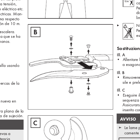
ca
a tensión, 
Pe
 eléctrico etc. 
di
ctricas. Man-
li
ma respecto 
sión de 10 m.
No
▸  
B
Pe
escalera. 
es
a que se ha 
manos.
Sostituzio
Ill. A
• 
Allentare 
a esagon
hilla usando 
Ill. B
• 
Rimuov
ere
sile e prel
uercas de la 
Ill. C
• 
Eseguire 
sequenza 
a nuev
a en 
Assicurars
inserito co
ra plana de la 
a de sujeción.
 A
VVISO
C
►
Le lame p
camente t
uevas a 
tencia.