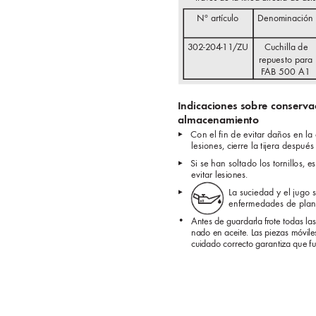
Nº artículo
Denominación
302-204-11/ZU
C
u
c
hilla de 
repuesto para 
F
AB 500 A1
Indicaciones sobre conser
v
a
almacenamiento
▸ 
Con el ﬁ
 n de evitar daños en la 
lesiones, cierre la tijera después
▸ 
Si se han soltado los tornillos, 
evitar lesiones.
La suciedad y el jugo 
▸  
enfermedades de plant
•  
Antes de guardarla fr
ote todas la
nado en aceite. Las piezas móvile
cuidado correcto garantiza que f