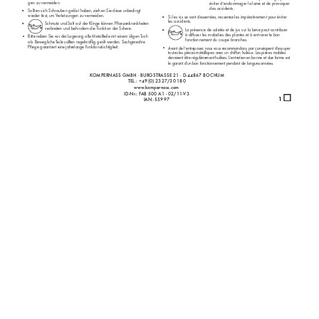
gen zu vermeiden.
éviter d’endommager la lame et de pr
ov
oquer 
des accidents.
▸ 
Sollten sich Schrauben gelöst haben, ziehen Sie diese unbedingt 
wieder fest, um V
erletzungen zu vermeiden.
▸ 
Si les vis se sont desserrées, resserr
ez-les impérativement pour éviter 
les accidents.
Schmutz und Saf
t auf der Klinge k
önnen Pﬂ
 anz
enkrankheiten 
▸  
verbr
eiten und behindern die Funktion der Scher
e. 
La présence de saletés et de jus sur la lame peut contribuer 
▸  
à diﬀ
 user les maladies des plantes et à entraver le bon 
•  
Bitte reiben Sie v
or der Lagerung alle Metallteile mit einem öligen T
uch
fonctionnement du coupe branches. 
ab. Bew
egliche T
eile sollten regelmäßig geölt werden. Sachger
echte 
Pﬂ
 ege gar
antiert eine jahrelange Funktionstüchtigk
eit. 
•  
Av
ant de l’entreposer
, nous vous r
ecommandons par conséquent d’essuyer 
toutes les pièces métalliques avec un chiﬀ
 on huileux. Les pièces mobiles
devr
aient être régulièr
ement huilées. L’entretien en bonne et due forme est 
le garant d’un bon fonctionnement pendant de longues années.
K
OMPERNASS GMBH · BURGSTRASSE 21 · D-44867 BOC
HUM
TEL.:  +49 (0) 23 27/30 18 0
www
.kompernass.com
ID-Nr
.: F
AB 500 A1 - 02/11-V3
1 
IAN: 55997