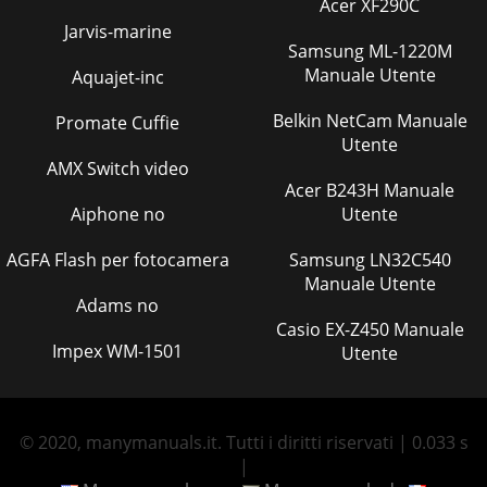
Acer XF290C
Jarvis-marine
Samsung ML-1220M
Manuale Utente
Aquajet-inc
Belkin NetCam Manuale
Promate Cuffie
Utente
AMX Switch video
Acer B243H Manuale
Aiphone no
Utente
AGFA Flash per fotocamera
Samsung LN32C540
Manuale Utente
Adams no
Casio EX-Z450 Manuale
Impex WM-1501
Utente
© 2020, manymanuals.it. Tutti i diritti riservati | 0.033 s
|