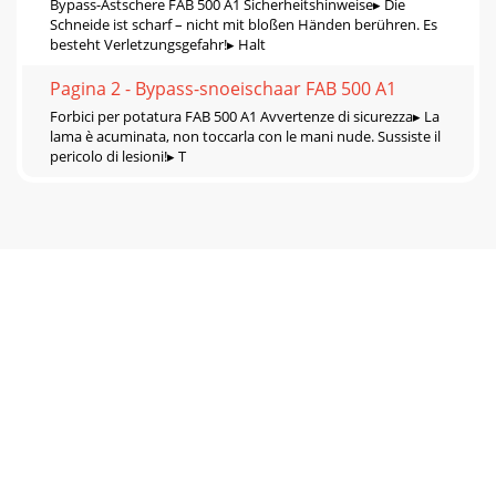
Bypass-Astschere FAB 500 A1 Sicherheitshinweise▸ Die
Schneide ist scharf – nicht mit bloßen Händen berühren. Es
besteht Verletzungsgefahr!▸ Halt
Pagina 2 - Bypass-snoeischaar FAB 500 A1
Forbici per potatura FAB 500 A1 Avvertenze di sicurezza▸ La
lama è acuminata, non toccarla con le mani nude. Sussiste il
pericolo di lesioni!▸ T