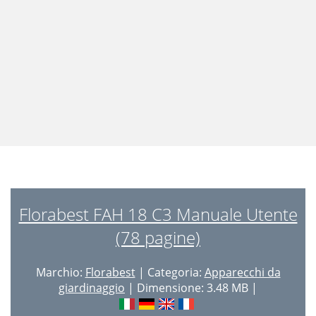
Florabest FAH 18 C3 Manuale Utente
(78 pagine)
Marchio:
Florabest
| Categoria:
Apparecchi da
giardinaggio
| Dimensione: 3.48 MB |