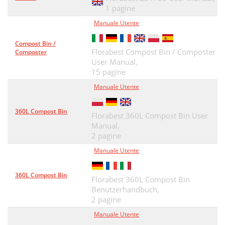
1 pagine
Importeur
56
Manuale Utente
V. Lappas
57
Compost Bin /
Florabest Compost Bin / Composter
Documentation Representative)
57
Composter
User Manual,
Tłumaczenie oryginalnej
58
15 pagine
Manuale Utente
Explosionszeichnung
59
360L Compost Bin
Florabest 360L Compost Bin User
Manual,
2 pagine
Manuale Utente
360L Compost Bin
Florabest 360L Compost Bin
Benutzerhandbuch,
2 pagine
Manuale Utente