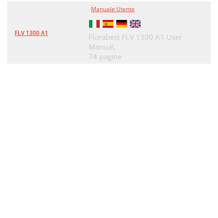
Manuale Utente
FLV 1300 A1
Florabest FLV 1300 A1 User
Manual,
74 pagine