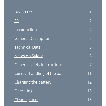
Accus usagés
32
Travail avec le taille haie
33
IAN 59927
1
Nettoyage et Entretien
34
39
2
Rangement
35
Introduction
4
Elimination de l’appa
36
General Description
5
Dépannage
37
Technical Data
6
Service Réparations
39
Notes on Safety
6
Introduzione
40
General safety instructions
7
Descrizione generale
41
Correct handling of the bat
11
Dati tecnici
42
Charging the battery
12
Consigli di sicurezza
43
Operating
13
Indicazioni di sicurezza ge
44
Cleaning and
15