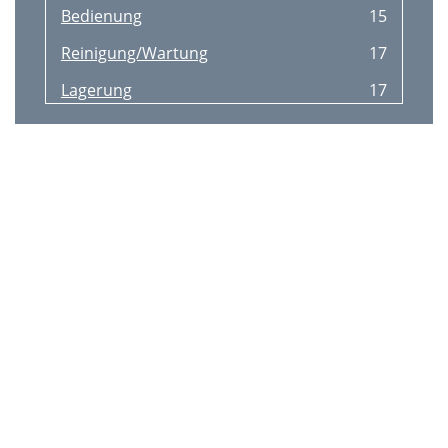
Bedienung
15
Reinigung/Wartung
17
Lagerung
17
Ersatzteile/Zubehör
18
Entsorgung/
18
Umweltschutz
18
Fehlersuche
19
Garantie
20
Reparatur-Service
21
Service-Center
21
Importeur
21
Introduction
22