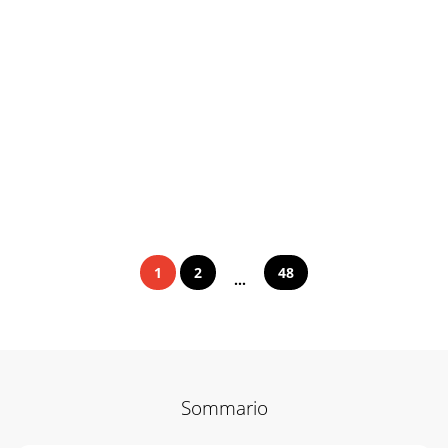
1
2
48
...
Sommario