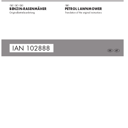
 Benzin-rasenmäher
 Petrol 
l
a
wnmower
 Originalbetriebsanleitung
T
ranslation of the original instructions
 IAN 
102888
102888_flo_Benzin-Rasenmäher_cover_DE_AT.indd   2
14.11.14   11:40