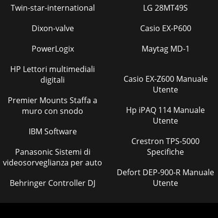
Twin-star-international
LG 28MT49S
Pagina 47
8DE AT CH Vorsicht! Betriebsanleitung lesen.
Dixon-valve
Casio EX-P600
Verletzungsgefahr durch wegge-schleuderte Teile.
Umstehende Personen von dem Gerät fernhalten. Ve
PowerLogix
Maytag MD-1
Pagina 48
HP Lettori multimediali
9DE AT CH Vorsicht - Giftige Dämpfe! Gerät nicht in
Casio EX-Z600 Manuale
digitali
geschlossenen Räumen betreiben. Vorsicht - Benzin ist
Utente
brennbar! Nicht rauchen und Wärme- qu
Premier Mounts Staffa a
Hp iPAQ 114 Manuale
muro con snodo
Utente
IBM Software
Crestron TPS-5000
Panasonic Sistemi di
Specifiche
videosorveglianza per auto
Defort DEP-900-R Manuale
Behringer Controller DJ
Utente