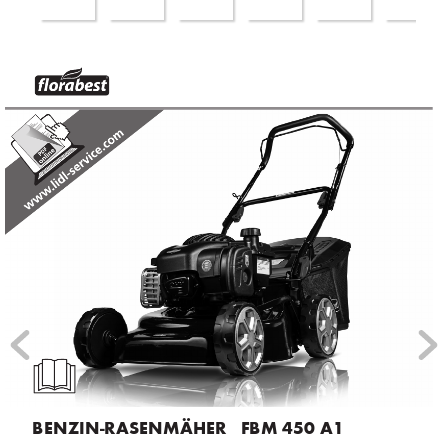
®
Benzin-rasenmäher   FBm 450 a1