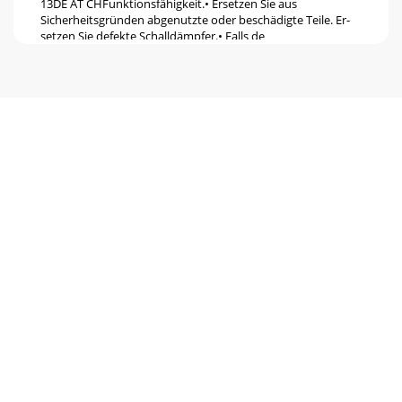
13DE AT CHFunktionsfähigkeit.• Ersetzen Sie aus
Sicherheitsgründen abgenutzte oder beschädigte Teile. Er-
setzen Sie defekte Schalldämpfer.• Falls de
Pagina 6 - Beschreibung
14DE AT CHschen (28) am Grasfangkorb (20) über das
Grasfangkorb-Ge-stänge (29). Grasfangkorb am Gerät
anbringen: 2. Heben Sie den hinteren Prall-s
Pagina 7
15DE AT CH 1. Schrauben Sie den Tankdeckel (8) ab und
füllen Sie Benzin bis zur Unterkante des Einfüllstut-zens (31)
ein. Füllen Sie den Ben-zintan
Pagina 8 - Bildzeichen/Symbole
16DE AT CHArbeitshinweiseAllgemeine Arbeitshinweise•
Mähen Sie möglichst trockenen Rasen, um die Grasnarbe zu
schonen.• Stellen Sie die Schnitthöhe
Pagina 9
17DE AT CHWartungs- und Reinigungs-arbeiten abkühlen.
Elemente des Motors sind heiß. Es be-steht
Verbrennungsgefahr! Tragen Sie beim Umgang mit dem M