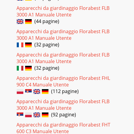
38GBChecking/Sharpening/Re-placing the Blade Only allow
specialist companies to install and dismantle the knife. Wear
Apparecchi da giardinaggio Florabest FLB
gloves when handling the blade
3000 A1 Manuale Utente
(44 pagine)
Pagina 33 - Initial Operation
Apparecchi da giardinaggio Florabest FLB
39GBStorageGeneral Storage Instructions Do not store the
3000 A1 Manuale Utente
equipment with a full collection box. In hot weather, the
grass begins to ferment when heat
(32 pagine)
Apparecchi da giardinaggio Florabest FLB
Pagina 34 - Operation
3000 A1 Manuale Utente
192735642220282030313229
(32 pagine)
Pagina 35 - Working Instructions
Apparecchi da giardinaggio Florabest FHL
40GBReplacement parts/AccessoriesSpare parts and
900 C4 Manuale Utente
accessories can be obtained at www.grizzly-service.euIf you
(112 pagine)
do not have internet access, please cont
Apparecchi da giardinaggio Florabest FLB
Pagina 36 - Maintenance
3000 A1 Manuale Utente
41GBTroubleshootingProblem Possible Cause Fault
(92 pagine)
CorrectionEngine does not startToo little petrol in the tank
Fill with petrolIncorrect starting sequen
Apparecchi da giardinaggio Florabest FHT
600 C3 Manuale Utente