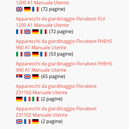
1200 A1 Manuale Utente
27123414456678 9
(72 pagine)
101113121415161718192120222423252621212525
Apparecchi da giardinaggio Florabest FLV
Pagina 24 - Importeur
1200 A1 Manuale Utente
30GBSymbols in the manual Warning symbols with in-
(72 pagine)
formation on damage and injury prevention. Instruction
symbols (the instruction is explained at th
Apparecchi da giardinaggio Florabest FHEHS
900 A1 Manuale Utente
Pagina 25
(53 pagine)
31GBsmoke whilst refuelling;- Fill with petrol before starting
the engine. Do not open the ller cap or rell with petrol
Apparecchi da giardinaggio Florabest FHEHS
whilst the engine is runnin
900 A1 Manuale Utente
(65 pagine)
Pagina 26 - General Description
32GBin front of the ejection channel.• Switch on the engine
Apparecchi da giardinaggio Florabest
in accordance with the instructions and only if your feet are
Z31102 Manuale Utente
a safe distance away from t
(2 pagine)
Pagina 27 - Safety Equipment
Apparecchi da giardinaggio Florabest
Z31102 Manuale Utente
33GBInitial Operation Caution! Risk of injury from rotating
blades. Carry out work on the equipment only when the
(2 pagine)
blade is switched off and stationar