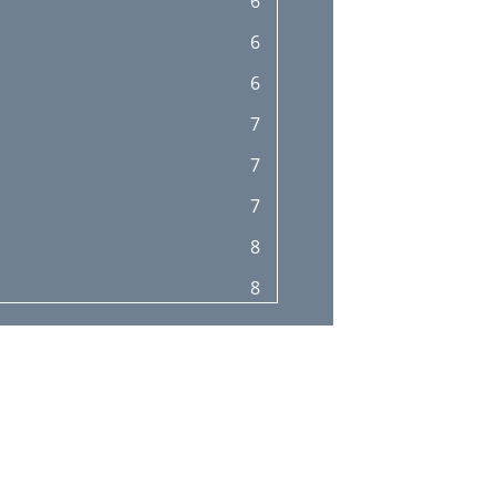
6
6
6
7
7
7
8
8
9
10
10
10
11