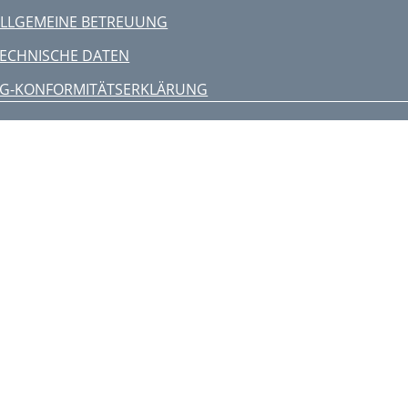
LLGEMEINE BETREUUNG
ECHNISCHE DATEN
EG-KONFORMITÄTSERKLÄRUNG
anufac turer
AFETY RULES
OPERATION
AFETY PRECAUTIONS
DJUSTMENT OF CLUTCH CABLE
MAINTENANCE
ECYCLING
ENERAL SERVICE
WARRANTY