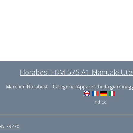
ýrobce




. Používejte pouze
Florabest FBM 575 A1 Manuale Uten

Marchio:
Florabest
| Categoria:
Apparecchi da giardinag

ECHNICKÉ ÚDAJE
Indice

PROST
AN 79270
