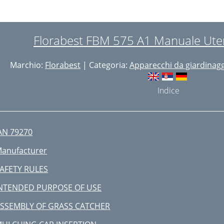
ECHNICAL DATA
C-DECLARATION OF CONFORMITY
Florabest FBM 575 A1 Manuale Uten
Marchio:
Florabest
| Categoria:
Apparecchi da giardinag
Indice
AN 79270
anufacturer
AFETY RULES
NTENDED PURPOSE OF USE
SSEMBLY OF GRASS CATCHER