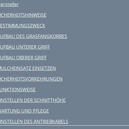
ersteller
S OSVD
ICHERHEITSHINWEISE
ýrobca
BESTIMMUNGSZWECK

UFBAU DES GRASFANGKORBES

UFBAU UNTERER GRIFF
.Zásadnepoužívajtelen
UFBAU OBERER GRIFF

ULCHEINSATZ EINSETZEN

SICHERHEITSVORKEHRUNGEN

UNKTIONSWEISE

INSTELLEN DER SCHNITTHÖHE

WARTUNG UND PFLEGE

INSTELLEN DES ANTRIEBKABELS
S PREHLÁSENIE O ZHODE