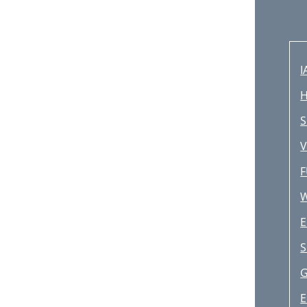
I
H
S
V
F
E