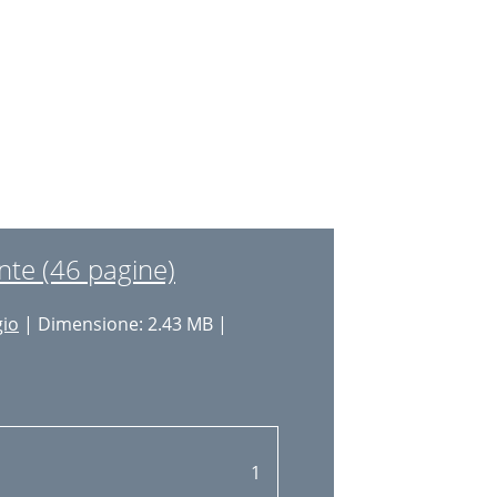
13
14
14
15
15
16
te (46 pagine)
17
gio
| Dimensione: 2.43 MB |
18
19
19
19
1
19