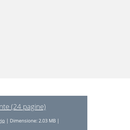
te (24 pagine)
gio
| Dimensione: 2.03 MB |