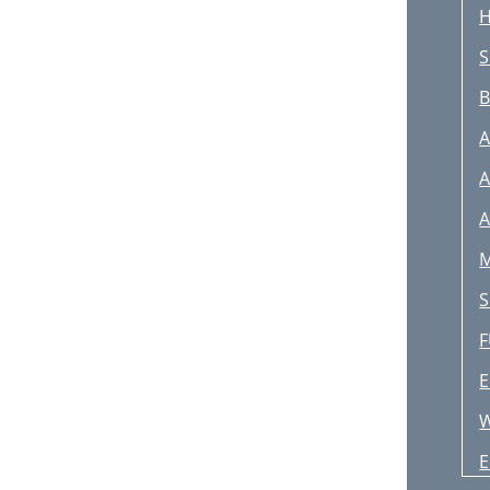
H
E
S
V
A
A
I
A
M
F
E
E
E