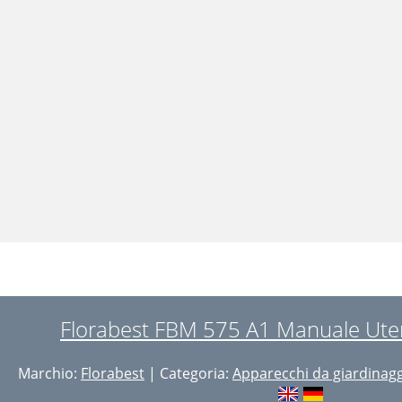
Florabest FBM 575 A1 Manuale Uten
Marchio:
Florabest
| Categoria:
Apparecchi da giardinag