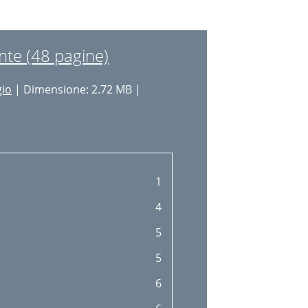
17
18
te (48 pagine)
gio
| Dimensione: 2.72 MB |
1
4
5
5
6