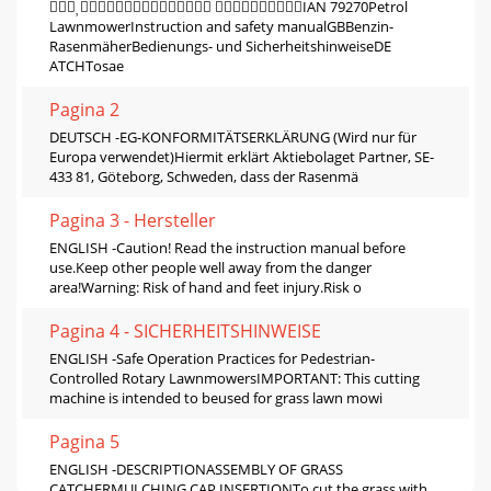
 IAN 79270Petrol
LawnmowerInstruction and safety manualGBBenzin-
RasenmäherBedienungs- und SicherheitshinweiseDE
ATCHTosae
Pagina 2
DEUTSCH -EG-KONFORMITÄTSERKLÄRUNG (Wird nur für
Europa verwendet)Hiermit erklärt Aktiebolaget Partner, SE-
433 81, Göteborg, Schweden, dass der Rasenmä
Pagina 3 - Hersteller
ENGLISH -Caution! Read the instruction manual before
use.Keep other people well away from the danger
area!Warning: Risk of hand and feet injury.Risk o
Pagina 4 - SICHERHEITSHINWEISE
ENGLISH -Safe Operation Practices for Pedestrian-
Controlled Rotary LawnmowersIMPORTANT: This cutting
machine is intended to beused for grass lawn mowi
Pagina 5
ENGLISH -DESCRIPTIONASSEMBLY OF GRASS
CATCHERMULCHING CAP INSERTIONTo cut the grass with