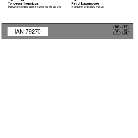
Tonde
us
e t
her
mique
Pet
rol
 Law
nmo
wer
Inst
ruc
ti
ons
 d´
utilis
at
ion
et
 c
onsi
gn
es
de s
éc
uri
té
Inst
ruc
ti
on 
an
d s
af
et
y man
ual
DE
FR
IAN 7927
0
IT
GB