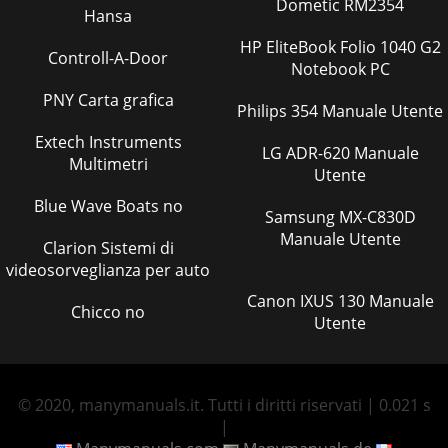
Dometic RM2354
Hansa
HP EliteBook Folio 1040 G2
Controll-A-Door
Notebook PC
PNY Carta grafica
Philips 354 Manuale Utente
Extech Instruments
LG ADR-620 Manuale
Multimetri
Utente
Blue Wave Boats no
Samsung MX-C830D
Manuale Utente
Clarion Sistemi di
videosorveglianza per auto
Canon IXUS 130 Manuale
Chicco no
Utente
© 2020, manymanuals.it. Tutti i diritti riservati | 0.021 s
|