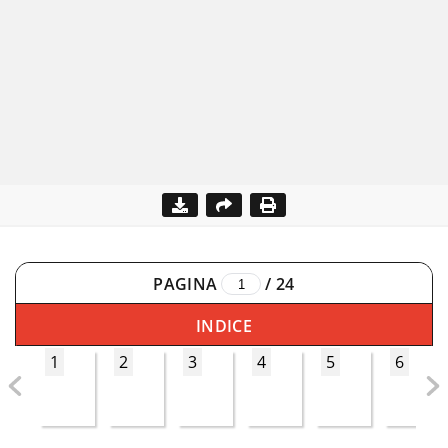
PAGINA
/
24
INDICE
1
2
3
4
5
6