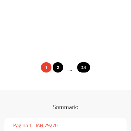
1
2
24
...
Sommario
Pagina 1 - IAN 79270