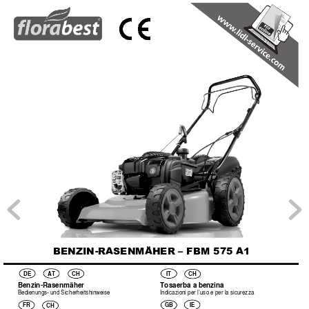







DE
AT
IT
CH
CH
Benzin
-Rasenmäher
Tosa
er
ba a
 be
nz
ina
Bed
ienung
s- u
nd Si
c
he
rhe
itsh
inwe
ise
In
dic
azi
oni p
er
 l’
us
o e 
per
 la s
icur
ez
za
IE
FR
GB
CH