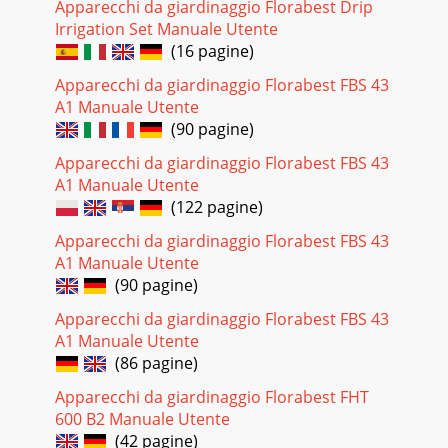
Apparecchi da giardinaggio Florabest Drip
Pagina 28 - General Description
Irrigation Set Manuale Utente
(16 pagine)
34GBing obstructions in the ejection chan-nel;- Before
checking, cleaning or work-ing on the equipment;- If a
Apparecchi da giardinaggio Florabest FBS 43
foreign body is struck. Look for damag
A1 Manuale Utente
Pagina 29 - Safety Equipment
(90 pagine)
35GBMounting grip rod Caution! When installing the han-dle
Apparecchi da giardinaggio Florabest FBS 43
bar, ensure that the Bowden cables (8) are not squashed.
A1 Manuale Utente
Mount lower bars: 1. Posi
(122 pagine)
Pagina 30 - Technical Specications
Apparecchi da giardinaggio Florabest FBS 43
36GBInstalling the Mulch Kit The grass collection box must
A1 Manuale Utente
be removed before using the mulch kit (see “Installing the
(90 pagine)
Grass Collection Box”) Fixin
Apparecchi da giardinaggio Florabest FBS 43
Pagina 31 - Symbols and icons
A1 Manuale Utente
37GBOperation Observe the noise protection and local
(86 pagine)
regulations.Starting and Stopping the Engine Warning!
Petrol is amma-ble. Start the engine at
Apparecchi da giardinaggio Florabest FHT
600 B2 Manuale Utente
Pagina 32 - Safety Instructions
(42 pagine)