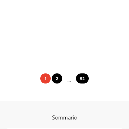
1
2
52
...
Sommario