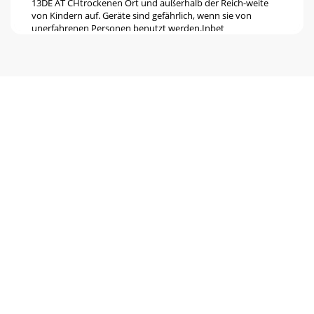
13DE AT CHtrockenen Ort und außerhalb der Reich-weite
von Kindern auf. Geräte sind gefährlich, wenn sie von
unerfahrenen Personen benutzt werden.Inbet
Pagina 6 - Beschreibung
14DE AT CHvon unten mit den beiden Kreuz-
schlitzschrauben (23a) fest. Fangnetz montieren 2. Klipsen
Sie die Gummilippen am Fangkorbnetz (34) in die
Pagina 7
15DE AT CHBenzin einfüllenWarnung! Benzin ist
entammbar, gesundheits- und umweltschädlich:- Benzin in
dafür vorgesehenen Behäl-tern aufbewahren;-
Pagina 8 - Technische Daten
16DE AT CHMähen 1. Starten Sie den Motor (siehe „Motor
starten und stop-pen“). 2. Radantrieb ein: Ziehen Sie den
Antriebsbügel (1) in Rich-tung G
Pagina 9 - Bildzeichen/Symbole
17DE AT CHMähen mit dem MulchkitBeim Mulchmähen
wird das Gras in einem Arbeitsgang geschnitten, klein
gehäckselt und auf dem Rasen verteilt. Das gesch