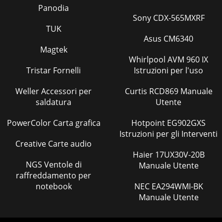
Panodia
Pagina 47 - Translation of the
Sony CDX-565MXRF
TUK
Pagina 48 - FBM 575 B1
Asus CM6340
Magtek
GRIZZLY GARTENGERÄTE GMBH & CO. KG Am Gewerbepark
2 D-64823 Groß-Umstadt Stand der Informationen · Last
Whirlpool AVM 960 IX
Information Update: 11 / 2013 · Id
Tristar Fornelli
Istruzioni per l'uso
Pagina 49
Weller Accessori per
Curtis RCD869 Manuale
6DE AT CHEinleitungHerzlichen Glückwunsch zum Kauf Ihres
saldatura
Utente
neuen Gerätes. Sie haben sich damit für ein hochwertiges
Gerät entschieden. Dieses Gerät wurd
PowerColor Carta grafica
Hotpoint EG902GXS
Istruzioni per gli Interventi
Pagina 50
Creative Carte audio
7DE AT CHÜbersicht 1 Antriebsbügel 2 Oberer Griffholm 3
Haier 17UX30V-20B
Sicherheitsbügel 4a Feststellmutter Bowdenzug 4b
NGS Ventole di
Manuale Utente
Einstellmutter Bowdenzug 5 2 untere
raffreddamento per
notebook
NEC EA294WMI-BK
Pagina 51
Manuale Utente
8DE AT CHTechnische DatenMotor ... 4-Takt B&S 575 EX
Series B&S Motor-Modellnummer ...09P7Motorhubraum ...