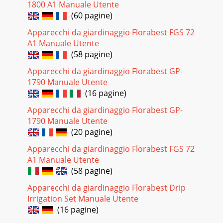
Pagina 23 - Ersatzteile/Zubehör
1800 A1 Manuale Utente
(60 pagine)
28 28a29 30 311 24a4b35678910141112 131516171820
192122262724252323a
Apparecchi da giardinaggio Florabest FGS 72
A1 Manuale Utente
Pagina 24 - Fehlersuche
(58 pagine)
30GBTechnical SpecicationsEngine ... 4-stroke B&S 575 EX
SeriesB&S Engine design number ...09P7Engine size ...
Apparecchi da giardinaggio Florabest GP-
1790 Manuale Utente
Pagina 25 - Garantie
(16 pagine)
31GBSymbols on the ller cap: Note on the petrol ller Do
not fuel any E85-mixtures. Caution! Before start-ing, check
Apparecchi da giardinaggio Florabest GP-
the oil level.Symbols on the
1790 Manuale Utente
(20 pagine)
Pagina 26 - Importeur
32GBSymbols in the manual Warning symbols with in-
Apparecchi da giardinaggio Florabest FGS 72
formation on damage and injury prevention. Instruction
A1 Manuale Utente
symbols (the instruction is explained at th
(58 pagine)
Pagina 27
Apparecchi da giardinaggio Florabest Drip
Irrigation Set Manuale Utente
33GB• Replace defective silencers.• Before use, always carry
out a visual inspection to check whether the cutting tools,
(16 pagine)
mounting bolts and entire c