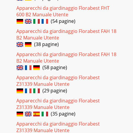
38GBThe correct cutting height is around 30–45mm for
an ornamental lawn and around 40–65mm for a utility
Apparecchi da giardinaggio Florabest FHT
lawn. Select a greater cutting height
600 B2 Manuale Utente
(54 pagine)
Pagina 33
Apparecchi da giardinaggio Florabest FAH 18
39GB Do not tilt the equipment sideways or forwards.
B2 Manuale Utente
Operating uids could leak out and the engine could be
damaged.• Always keep the equipment clea
(38 pagine)
Apparecchi da giardinaggio Florabest FAH 18
Pagina 34 - Initial Operation
B2 Manuale Utente
22932322719262586772523a23333334353628a283726325
(58 pagine)
Pagina 35 - Installing the Grass Collec
Apparecchi da giardinaggio Florabest
40GB(recommended torque 20Nm, determined with a
Z31339 Manuale Utente
torque wrench) (see “Replacement
(29 pagine)
parts/Accessories“).Changing the Engine Oil Change the
engine oil w
Apparecchi da giardinaggio Florabest
Z31339 Manuale Utente
Pagina 36 - Filling with Petrol
(35 pagine)
41GBMaintenance IntervalsRegularly carry out the
maintenance work listed in the “maintenance intervals”
Apparecchi da giardinaggio Florabest
table. Regular maintenance prolongs the life o
Z31339 Manuale Utente