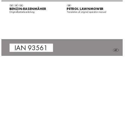
 BENZIN-RASENMÄHER
 PETROL 
L
A
WNMOWER
 Originalbetriebsanleitung
T
ranslation of original operation manual
 IAN 
93561
93561_flo_Benzin-Rasenmaeher_cover_AT.indd   2
21.11.13   10:43