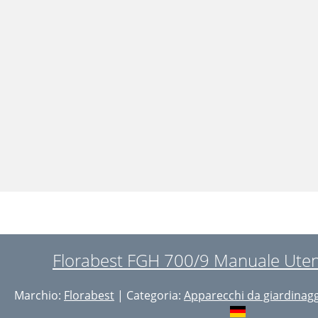
Florabest FGH 700/9 Manuale Uten
Marchio:
Florabest
| Categoria:
Apparecchi da giardinag