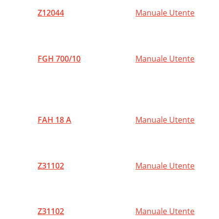
Z12044
Manuale Utente
P
U
C
FGH 700/10
Manuale Utente
A
G
S
FAH 18 A
Manuale Utente
B
A
T
Z31102
Manuale Utente
Á
M
Z31102
Manuale Utente
B