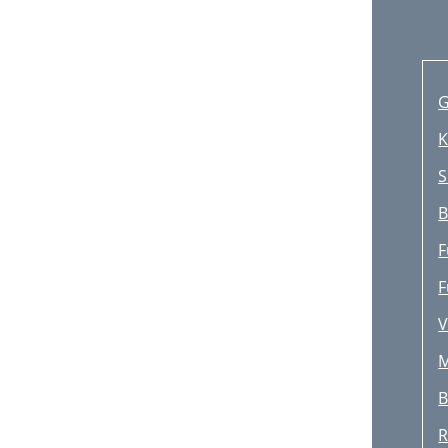
K
S
B
F
F
V
M
B
R