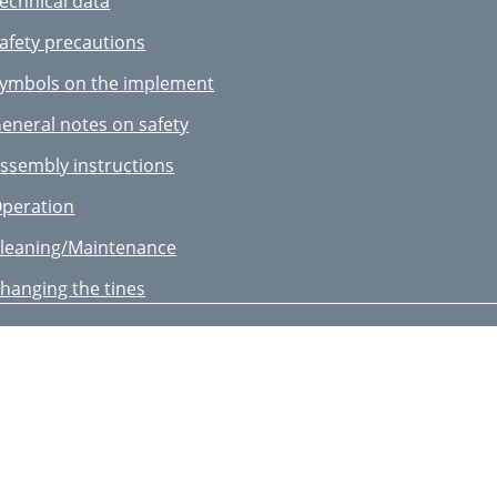
echnical data
arantia
afety precautions
xplosionszeichnung
ymbols on the implement
eneral notes on safety
ssembly instructions
peration
leaning/Maintenance
hanging the tines
pare Parts/Accessories
isposal, environmental
uarantee
epair Service
ervice-Center