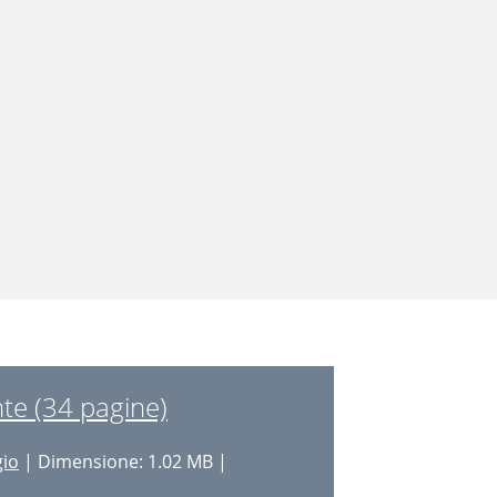
te (34 pagine)
gio
| Dimensione: 1.02 MB |