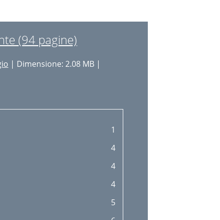
17
18
nte (94 pagine)
19
gio
| Dimensione: 2.08 MB |
19
21
21
24
1
25
4
25
4
25
4
26
5
27