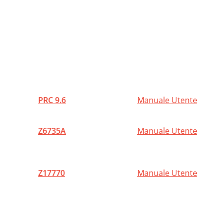
I
P
S
O
D
PRC 9.6
Manuale Utente
Z
S
Z6735A
Manuale Utente
O
I
Z17770
Manuale Utente
W
W
O