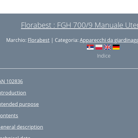
ediening
einiging, onderhoud
Florabest : FGH 700/9 Manuale Ute
akmessen vervangen
Marchio:
Florabest
| Categoria:
Apparecchi da giardinag
pbergen
edidas de segurança
Indice
anual de Instruções
uncionamento
AN 102836
escrição geral
ntroduction
so previsto
ntended purpose
Montagem
ontents
anejo do aparelho
eneral description
impeza, manutenção