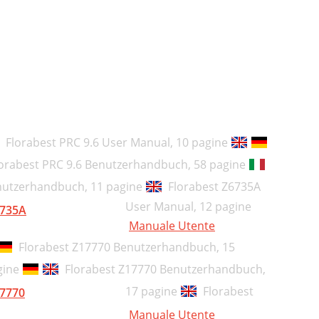
14
15
15
16
17
Florabest PRC 9.6 User Manual,
10 pagine
17
lorabest PRC 9.6 Benutzerhandbuch,
58 pagine
18
enutzerhandbuch,
11 pagine
Florabest Z6735A
User Manual,
12 pagine
18
735A
Manuale Utente
21
Florabest Z17770 Benutzerhandbuch,
15
22
gine
Florabest Z17770 Benutzerhandbuch,
22
17 pagine
Florabest
7770
23
Manuale Utente