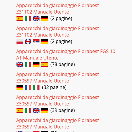
Pagina 29
Apparecchi da giardinaggio Florabest
4DE AT CH Bitte lesen Sie vor der ersten Inbe-triebnahme
Z31102 Manuale Utente
diese Bedienungsanleitung aufmerksam durch. Bewahren
(2 pagine)
Sie die Anleitung gut auf und geben Sie
Apparecchi da giardinaggio Florabest
Pagina 30
Z31102 Manuale Utente
5CHATDESymbole in der Anleitung Gefahrenzeichen mit
(2 pagine)
Angaben zur Verhütung von Personen- oder Sachschäden.
Gebotszeichen (anstelle des Ausrufungs-ze
Apparecchi da giardinaggio Florabest FGS 10
A1 Manuale Utente
Pagina 31 - Explosionszeichnung
(78 pagine)
6DE AT CHGefahr das Gerät zu beschädigen.• Benutzen Sie
Apparecchi da giardinaggio Florabest
das Gerät nicht bei Regen, bei schlechter Witterung, in
Z30597 Manuale Utente
feuchter Umgebung (wie z.B. an Garten
(32 pagine)
Pagina 32
Apparecchi da giardinaggio Florabest
7CHATDEben werden, von unserem Service-Center
Z30597 Manuale Utente
ausführen. • Bewahren Sie das Gerät an einem trocke-nen
(39 pagine)
Ort und außerhalb der Reichweite von Kindern au
Apparecchi da giardinaggio Florabest
Pagina 33
Z30597 Manuale Utente
8DE AT CHVerwendungszweckDas Gerät ist für das Hacken