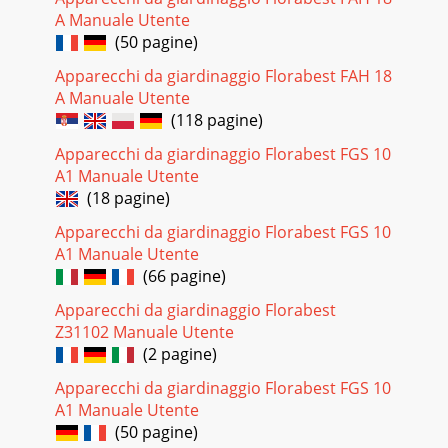
A Manuale Utente
Pagina 24 - Funcionamento
(50 pagine)
30EG-Konformitäts-erklärungCE-conformi-
teitverklaringDeclaração de Conformidade CEHiermit
Apparecchi da giardinaggio Florabest FAH 18
bestätigen wir, dass die Elektro-Bodenhacke Baureihe FGH
A Manuale Utente
700
(118 pagine)
Pagina 25 - Montagem
Apparecchi da giardinaggio Florabest FGS 10
31Explosionszeichnung Explosietekening • Vista em corte
A1 Manuale Utente
(18 pagine)
Pagina 26 - Manejo do aparelho
Apparecchi da giardinaggio Florabest FGS 10
32 Grizzly Gartengeräte GmbH & CO KG Kunden-Service
Georgenhäuser Str. 1 64409 Messel Tel.: 06078 7806 90 Fax.:
A1 Manuale Utente
06078 7806 70 e-mail: s
(66 pagine)
Pagina 27 - Limpeza, manutenção
Apparecchi da giardinaggio Florabest
Z31102 Manuale Utente
(2 pagine)
Pagina 28 - Garantia
Stand der Informationen · Stand van de informatie · Estado
Apparecchi da giardinaggio Florabest FGS 10
das informações: 11 / 2008 · Ident.-No.: 76005512 112008-
A1 Manuale Utente
1BBIAN: 41803Grizzly Gartengeräte
(50 pagine)