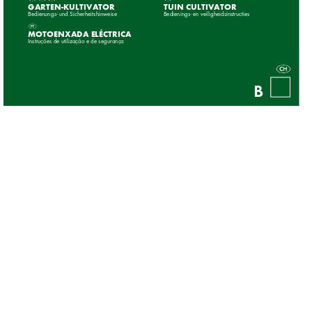
GARTEN-KULTIVATOR 
TUIN CULTIVATOR 
Bedienungs- und Sicherheitshinweise
Bedienings- en veiligheidsinstructies
MOTOENXADA ELÉCTRICA 
Instruções de utilização e de segurança
B
BK41803_GartenKultivator_Cover_LB1B.indd   2
12.11.2008   15:46:10 Uhr