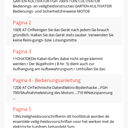
GARTEN KULTIVATOR FGH 700/9 TUIN CULTIVATOR
Bedienings- en veiligheidsinstructies GARTEN-KULTIVATOR
Bedienungs- und Sicherheitshinweise MOTOE
Pagina 2
10DE AT CHReinigen Sie das Gerät nach jedem Ge-brauch
gründlich. Halten Sie das Gerät stets sauber. Verwenden Sie
keine Reini-gungs- bzw. Lösungsmitte
Pagina 3
11CHATDEDie Kabel dürfen dabei nicht einge-klemmt
werden.• Der Bügelholm ( B Nr. 5) dient auch zur
Aufhängung am Aufbewahrungsort.• Umhüllen Sie das
Pagina 4 - Bedienungsanleitung
12DE AT CHTechnische DatenElektro-Bodenhacke ...FGH
700/9Aufnahmeleistung des Motors ...710 WNetzspannung
...
Pagina 5
13NLVeiligheidsvoorschriftenIn dit hoofdstuk worden de
essentiële veilig-heidsvoorschriften voor het werken met de
elektrische tuinfrees behandeld.Sym