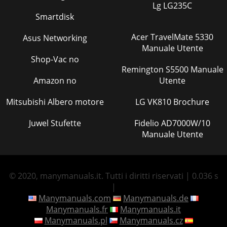
Lg LG235C
Smartdisk
Acer TravelMate 5330
Asus Networking
Manuale Utente
Shop-Vac no
Remington S5500 Manuale
Amazon no
Utente
Mitsubishi Albero motore
LG VK810 Brochure
Juwel Stufette
Fidelio AD7000W/10
Manuale Utente
© 2020, manymanuals.it. Tutti i diritti riservati | 0.036 s
|
Manymanuals.com
Manymanuals.de
Manymanuals.fr
Manymanuals.it
Manymanuals.pl
Manymanuals.cz