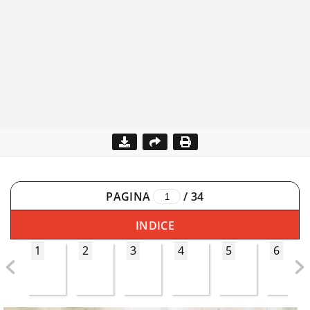
PAGINA
/
34
INDICE
1
2
3
4
5
6