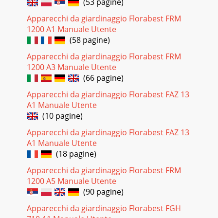
(53 pagine)
und Zerkleinern grobscholligen Bodens und für die
Einarbeitung von Dünger, Torf und Kompost im h
Apparecchi da giardinaggio Florabest FRM
1200 A1 Manuale Utente
Pagina 34
(58 pagine)
9CHATDE 5. Zum Einschalten drücken Sie den
Entriegelungsknopf (17) am Hand-griff und danach den
Apparecchi da giardinaggio Florabest FRM
Starthebel (18). Lassen Sie den Entriegelungsknopf l
1200 A3 Manuale Utente
(66 pagine)
Apparecchi da giardinaggio Florabest FAZ 13
A1 Manuale Utente
(10 pagine)
Apparecchi da giardinaggio Florabest FAZ 13
A1 Manuale Utente
(18 pagine)
Apparecchi da giardinaggio Florabest FRM
1200 A5 Manuale Utente
(90 pagine)
Apparecchi da giardinaggio Florabest FGH