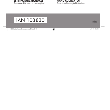
 estirp
a
tore 
manuale
 Hand 
Cul
tiv at
or
T
raduzione delle istruzioni d’uso originali
T
ranslation of the original instructions
IAN 103830
103830_flo_Handkultivator_cover_CH.indd   2
10.11.14   15:48