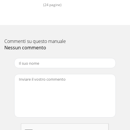
cmArbeitsbreite ...ca. 14-15 cmLänge Stiel ...
(24 pagine)
Pagina 16
5DE AT CHGarantieSehr geehrte Kundin, sehr geehrter
Kunde, Sie erhalten auf dieses Gerät 3 Jahre Ga-rantie ab
Kaufdatum. Im Falle von Mängeln dieses G
Commenti su questo manuale
Pagina 17 - Guarantee
Nessun commento
6DE AT CHzunächst die nachfolgend benannte
Serviceabteilung telefonisch oder per E-Mail. Sie erhalten
dann weitere In-formationen über die Abwicklung
Pagina 18 - Importer
7FR CHIntroduction Toutes nos félicitations pour l’achat de
votre nouvel appareil. Vous avez ainsi choisi un produit de
qualité supérieure. La noti
Pagina 19 - 20141210_rev02_gs
8FR CHCaractéristiques tecniquesDimension ... env. 170/15
cmLargeur de travail ... env. 14-15 cmLongueur totale du
manche