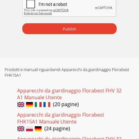
Pagina 20
9FR CHGarantieChère cliente, cher client, ce produit béné-
cie d’une garantie de 3ans, valable à comp-ter de la date
d’achat. En cas de manques const
Publish
Prodotti e manuali riguardandi Apparecchi da giardinaggio Florabest
FHK15A1
Apparecchi da giardinaggio Florabest FHV 32
A1 Manuale Utente
(20 pagine)
Apparecchi da giardinaggio Florabest
FHK15A1 Manuale Utente
(24 pagine)