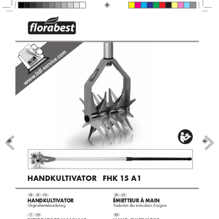
®
Handkul
tiv
a
tor   FHk 15 a1
 Handkul
tiv at
or
Émietteur à main 
 Originalbetriebsanleitung
T
raduction des instructions d‘origine