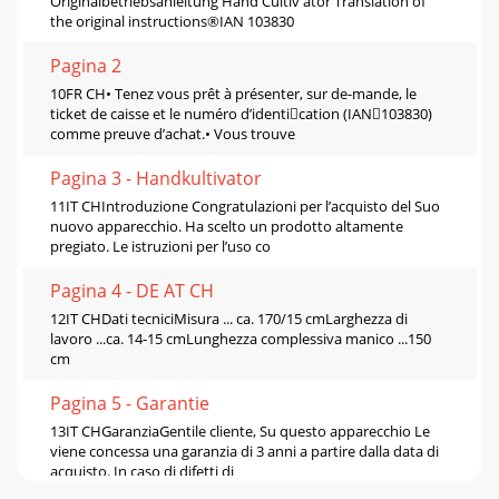
Originalbetriebsanleitung Hand Cultiv ator Translation of
the original instructions®IAN 103830
Pagina 2
10FR CH• Tenez vous prêt à présenter, sur de-mande, le
ticket de caisse et le numéro d’identication (IAN103830)
comme preuve d’achat.• Vous trouve
Pagina 3 - Handkultivator
11IT CHIntroduzione Congratulazioni per l’acquisto del Suo
nuovo apparecchio. Ha scelto un prodotto altamente
pregiato. Le istruzioni per l’uso co
Pagina 4 - DE AT CH
12IT CHDati tecniciMisura ... ca. 170/15 cmLarghezza di
lavoro ...ca. 14-15 cmLunghezza complessiva manico ...150
cm
Pagina 5 - Garantie
13IT CHGaranziaGentile cliente, Su questo apparecchio Le
viene concessa una garanzia di 3 anni a partire dalla data di
acquisto. In caso di difetti di