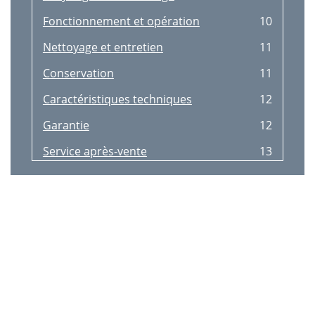
Fonctionnement et opération
10
Nettoyage et entretien
11
Conservation
11
Caractéristiques techniques
12
Garantie
12
Service après-vente
13
Importateur
13
FKM 2400 A1
14
Inleiding
16
Veiligheid
17
Apparaatbeschrijving
19
Bediening en bedrijf
22