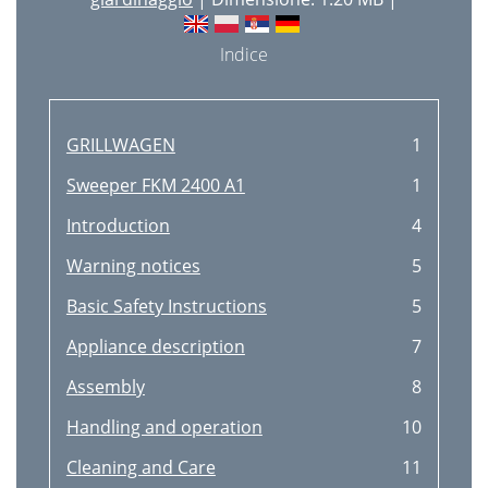
Importör
37
Indice
Indholdsfortegnelse
39
Sikkerhed
41
Beskrivelse af maskinen
43
GRILLWAGEN
1
Betjening og funktion
46
Sweeper FKM 2400 A1
1
Rengøring og vedligeholdelse
47
Introduction
4
Opbevaring
47
Warning notices
5
Bortskaﬀ else
48
Basic Safety Instructions
5
Importør
49
Appliance description
7
50
Assembly
8
Inhaltsverzeichnis
51
Handling and operation
10
Einführung
52
Cleaning and Care
11