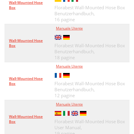
Obsluha a prevádzka
70
Wall-Mounted Hose
Florabest Wall-Mounted Hose Box
Box
Čistenie a ošetrovanie
71
Benutzerhandbuch,
16 pagine
Uskladnenie
71
Manuale Utente
Likvidácia
72
Wall-Mounted Hose
Inhaltsverzeichnis
75
Florabest Wall-Mounted Hose Box
Box
Benutzerhandbuch,
Einführung
76
18 pagine
Sicherheit
Manuale Utente
77
Gerätebeschreibung
79
Wall-Mounted Hose
Florabest Wall-Mounted Hose Box
Box
Bedienung und Betrieb
82
Benutzerhandbuch,
12 pagine
Reinigung und Pﬂ ege
83
Manuale Utente
Aufbewahrung
83
Wall-Mounted Hose
Florabest Wall-Mounted Hose Box
Box
Entsorgung
84
User Manual,
Importeur
85
19 pagine