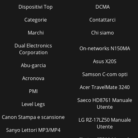
Dispositivi Top
DCMA
Categorie
Contattarci
Marchi
Chi siamo
Dual Electronics
On-networks N150MA
Corporation
Asus X20S
Abu-garcia
Samson C-com opti
Acronova
Acer TravelMate 3240
PMI
Saeco HD8761 Manuale
Level Legs
Utente
Canon Stampa e scansione
LG RZ-17LZ50 Manuale
Utente
Sanyo Lettori MP3/MP4