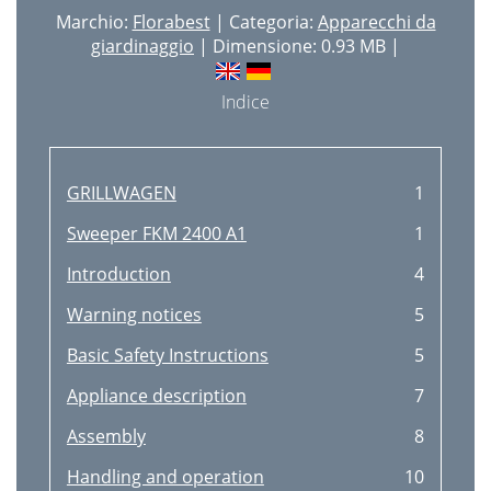
Marchio:
Florabest
| Categoria:
Apparecchi da
Entsorgung
36
giardinaggio
| Dimensione: 0.93 MB |
Indice
GRILLWAGEN
1
Sweeper FKM 2400 A1
1
Introduction
4
Warning notices
5
Basic Safety Instructions
5
Appliance description
7
Assembly
8
Handling and operation
10