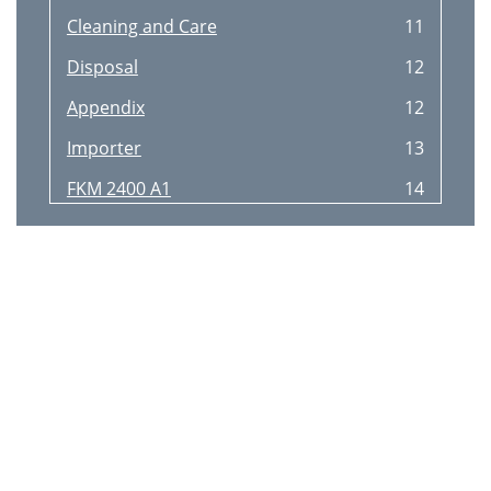
Cleaning and Care
11
Disposal
12
Appendix
12
Importer
13
FKM 2400 A1
14
Sisällysluettelo
15
Johdanto
16
Turvallisuus
17
Laitteen kuvaus
19
Lautasharjojen korkeussäätö
22
Työntökaaren korkeussäätö
22
Puhdistus ja hoito
23