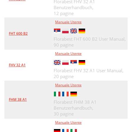
Použití dle předpisů
Florabest FHV 32 A1
52
Benutzerhandbuch,
Bezpečnost
53
12 pagine
Manuale Utente
Popis přístroje
55
FHT 600 B2
Obsluha a provoz
58
Florabest FHT 600 B2 User Manual,
90 pagine
Čištění a péče
59
Manuale Utente
Uskladnění
59
FHV 32 A1
Likvidace
60
Florabest FHV 32 A1 User Manual,
20 pagine
Autorské práva
64
Manuale Utente
Obmedzenie ručenia
64
Používanie primerané účelu
64
FHM 38 A1
Florabest FHM 38 A1
Benutzerhandbuch,
Bezpečnosť
65
30 pagine
Opis prístroja
67
Manuale Utente