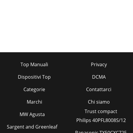
napraveNe uporabljajte agresivnih ali grobih čistil, ki bi lahko
poškodovala površino ►naprave. Oh
Pagina 43 - Opis naprave
46FKM 2400 A1SIOdstranitevNapravo oddajte pri podjetju,
registriranem za predelavo odpadkov, ali pri svojem
komunalnem podjetju za predelavo odpadkov.
Pagina 44
47FKM 2400 A1SIGarancijski list1. S tem garancijskim listom
Top Manuali
Privacy
jamčimo Kompernass GmbH, da bo izdelek v garan-cijskem
roku ob normalni in pravilni upora
Dispositivi Top
DCMA
Pagina 45
3FKM 2400 A1GBWarning noticesIn these extant operating
Categorie
Contattarci
instructions the following warning notices are used:
WARNINGA warning at this risk level indica
Marchi
Chi siamo
Pagina 46 - Upravljanje in uporaba
Trust compact
MW Agusta
48FKM 2400 A1
Philips 40PFL8008S/12
Sargent and Greenleaf
Pagina 47 - Shranjevanje
Panasonic TX50CXC725