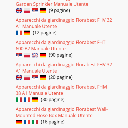
28FKM 2400 A1HUA készüléket a munkaberendezésekkel
Garden Sprinkler Manuale Utente
együtt használat előtt ellenőrizni kell, hogy az előírásoknak
(9 pagine)
megfelelő-e az állapota és ellenőri
Apparecchi da giardinaggio Florabest FHV 32
Pagina 25
A1 Manuale Utente
29FKM 2400 A1HUKicsomagolásVegye ki a készüléket és a
(12 pagine)
használati utasítást a dobozból. ♦Távolítsa el az összes
csomagolóanyagot! ♦ FIGYELMEZTETÉS!A gy
Apparecchi da giardinaggio Florabest FHT
600 B2 Manuale Utente
Pagina 26
(90 pagine)
30FKM 2400 A1HUÖsszeszereléseTUDNIVALÓA tányérkefék
Apparecchi da giardinaggio Florabest FHV 32
►3 és a szerelőanyag a gyűjtőtartályban 5 találhatóak.1.
lépés:Csavarozza a tányérkeféket ♦3 egy
A1 Manuale Utente
(20 pagine)
Pagina 27 - Tartalomjegyzék
Apparecchi da giardinaggio Florabest FHM
31FKM 2400 A1HU3. lépés:Dugja a tolókaros alsó részt ♦2 a
38 A1 Manuale Utente
tolókaros tartókra , majd ezeket 2 rögzítő anyával
csavarozza oda.4. lépés:Dugja a tolók
(30 pagine)
Apparecchi da giardinaggio Florabest Wall-
Pagina 28 - Bevezetés
Mounted Hose Box Manuale Utente
32FKM 2400 A1HU5. lépés:Dugja a gyűjtőtartályt ♦5 a
(16 pagine)
sepregetőgépbe.Kezelés és üzemeltetésA sepregetőgépet
eltolva a szíjas hajtásokon keresztül a tán