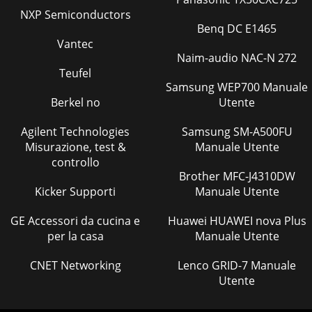
49FKM 2400 A1CZObsahÚvod . . . . . . . . . . . . . . . . . . . . . . . . . . . . . .
NXP Semiconductors
. . . . . . . . . . . . . . . . . . . . . . . . . . 50Informace k
Benq DC E1465
Vantec
Pagina 48 - Odstranitev
Naim-audio NAC-N 272
50FKM 2400 A1CZÚvodInformace k tomuto návodu k
Teufel
obsluzeTento návod k obsluze je součástí zametacího stroje
Samsung WEP700 Manuale
FKM 2400 A1 (následně označen jako přístroj)
Berkel no
Utente
Pagina 49 - Proizvajalec
Agilent Technologies
Samsung SM-A500FU
51FKM 2400 A1CZVýstražná upozorněníV předloženém
Misurazione, test &
Manuale Utente
návodu k obsluze jsou použita následující výstražná
controllo
upozornění: VÝSTRAHATímto výstražným upozorněním
Brother MFC-J4310DW
Kicker Supporti
Manuale Utente
Pagina 50
52FKM 2400 A1CZPřed použitím je nutné zkontrolovat
GE Accessori da cucina e
Huawei HUAWEI nova Plus
přístroj na jeho řádný stav a provozní bezpečnost. Pokud
per la casa
Manuale Utente
není přístroj v bezzávadném stavu, tak s
Pagina 51
CNET Networking
Lenco GRID-7 Manuale
Utente
53FKM 2400 A1CZVybaleníPřístroj a návod k obsluze vyberte
z kartonu. ♦Odstraňte veškerý obalový materiál. ♦
VÝSTRAHAObalový materiál není hračka pro d