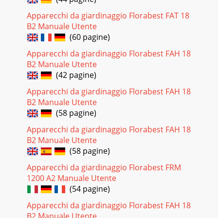
37FKM 2400 A1SIKazalo vsebineUvod . . . . . . . . . . . . . . . . . . . . . .
. . . . . . . . . . . . . . . . . . . . . . . . . . . . . . . . . . 38In
Apparecchi da giardinaggio Florabest FAT 18
B2 Manuale Utente
Pagina 34 - Kezelés és üzemeltetés
(60 pagine)
2FKM 2400 A1GBIntroductionInformation for these
operating instructionsThese operating instructions are a
Apparecchi da giardinaggio Florabest FAH 18
component of the Sweeper FKM 2400 A1 (hencefo
B2 Manuale Utente
(42 pagine)
Pagina 35 - Tisztítás és karbantartás
38FKM 2400 A1SIUvodInformacije o teh navodilih za
Apparecchi da giardinaggio Florabest FAH 18
uporaboTa navodila za uporabo so sestavni del stroja za
B2 Manuale Utente
pometanje FKM 2400 A1 (spodaj imenovanega na
(58 pagine)
Pagina 36 - Függelék
Apparecchi da giardinaggio Florabest FAH 18
39FKM 2400 A1SIOpozorilaTa navodila za uporabo vsebujejo
B2 Manuale Utente
naslednje vrste opozoril: OPOZORILOOpozorilo te stopnje
(58 pagine)
nevarnosti označuje možno nevarno sit
Apparecchi da giardinaggio Florabest FRM
Pagina 37
1200 A2 Manuale Utente
(54 pagine)
40FKM 2400 A1SIPred začetkom uporabe je napravo skupaj
z opremo za izvajanje del treba preveriti glede brezhibnega
Apparecchi da giardinaggio Florabest FAH 18
stanja in varnosti obratovanja. Č
B2 Manuale Utente