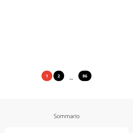
1
2
86
...
Sommario