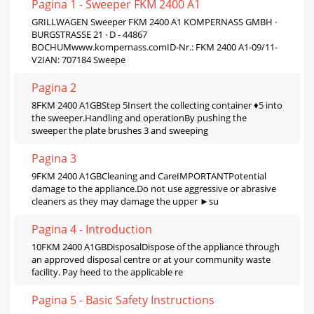
Pagina 1 - Sweeper FKM 2400 A1
GRILLWAGEN Sweeper FKM 2400 A1 KOMPERNASS GMBH ·
BURGSTRASSE 21 · D - 44867
BOCHUMwww.kompernass.comID-Nr.: FKM 2400 A1-09/11-
V2IAN: 707184 Sweepe
Pagina 2
8FKM 2400 A1GBStep 5Insert the collecting container ♦5 into
the sweeper.Handling and operationBy pushing the
sweeper the plate brushes 3 and sweeping
Pagina 3
9FKM 2400 A1GBCleaning and CareIMPORTANTPotential
damage to the appliance.Do not use aggressive or abrasive
cleaners as they may damage the upper ►su
Pagina 4 - Introduction
10FKM 2400 A1GBDisposalDispose of the appliance through
an approved disposal centre or at your community waste
facility. Pay heed to the applicable re
Pagina 5 - Basic Safety Instructions