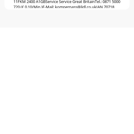
11FKM 2400 A1GBService Service Great BritainTel.: 0871 5000
720 (£ 0.10/Min.)E-Mail:
kompernass@lidl.co.ukIAN
70718
Service IrelandTel.: 1890 930 034(
Pagina 6
12FKM 2400 A1
Pagina 7 - Appliance description
13FKM 2400 A1PLSpis treściWprowadzenie . . . . . . . . . . . . . . . . .
. . . . . . . . . . . . . . . . . . . . . . . . . . . . . . 14Informacje o ni
Pagina 8 - Assembly
14FKM 2400 A1PLWprowadzenieInformacje o niniejszej
instrukcji obsługiNiniejsza instrukcja obsługi stanowi część
zamiatarki FKM 2400 A1 (zwanej dalej u
Pagina 9
15FKM 2400 A1PLWskazówki ostrzegawczeW niniejszej
instrukcji obsługi zastosowano następujące wskazówki
ostrzegawcze: OSTRZEŻENIEWskazówka ostrzegawcza
Pagina 10 - Handling and operation