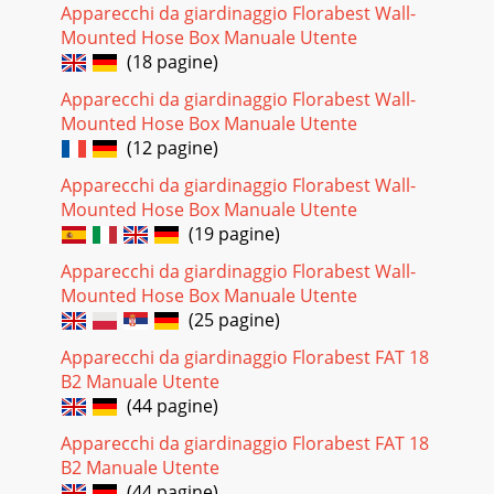
Apparecchi da giardinaggio Florabest Wall-
Mounted Hose Box Manuale Utente
Pagina 29 - Biztonság
(18 pagine)
33FKM 2400 A1HUTisztítás és karbantartásFIGYELEMA
készülék megsérülhetNe használjon erős hatású vagy súroló
Apparecchi da giardinaggio Florabest Wall-
tisztítószert, mivel ezek megtámad- ►hatjá
Mounted Hose Box Manuale Utente
(12 pagine)
Pagina 30
34FKM 2400 A1HUÁrtalmatlanításA készüléket
Apparecchi da giardinaggio Florabest Wall-
engedélyeztetett hulladékgyűjtő helyen vagy a helyi
Mounted Hose Box Manuale Utente
hulladékeltávolító üzemnél tudja kidobni. Vegye ﬁ gyele
(19 pagine)
Pagina 31 - A készülék leírása
Apparecchi da giardinaggio Florabest Wall-
35FKM 2400 A1HUSzerviz Szerviz MagyarországTel.: 0640
Mounted Hose Box Manuale Utente
102785E-Mail:
kompernass@lidl.huIAN
(25 pagine)
70718GyártjaKOMPERNASS GMBHBURGSTRASSE 2144867
BOCHUM, GERMA
Apparecchi da giardinaggio Florabest FAT 18
B2 Manuale Utente
Pagina 32 - Összeszerelése
(44 pagine)
36FKM 2400 A1
Apparecchi da giardinaggio Florabest FAT 18
Pagina 33
B2 Manuale Utente
(44 pagine)