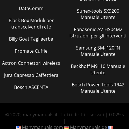
DataComm
Sunex-tools SX9200
Manuale Utente
Black Box Moduli per
transceiver di rete
Panasonic AV-HS04M2
Istruzioni per gli Interventi
Billy Goat Tagliaerba
Samsung SM-J120FN
Promate Cuffie
Manuale Utente
Actron Connettori wireless
Beckhoff M9110 Manuale
Utente
Jura Capresso Caffettiera
Bosch Power Tools 1942
Bosch ASCENTA
Manuale Utente
© 2020, manymanuals.it. Tutti i diritti riservati | 0.029 s
|
Manymanuals.com
Manymanuals.de