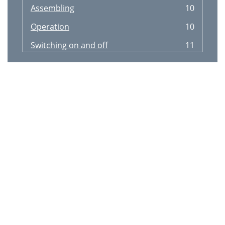
Assembling
10
Operation
10
Switching on and off
11
Working with the implement
11
Cleaning
12
Spare parts
13
Trouble shooting
14
Guarantee
15
Repair Service
16
 Service-Center
16
 ServiceBranch
16
Bestimmungsgemäße
17