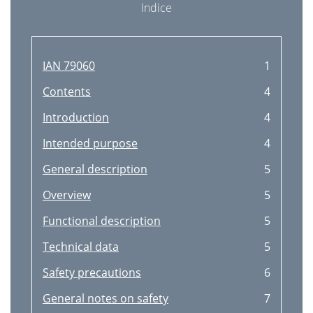
Indice
IAN 79060
1
Contents
4
Introduction
4
Intended purpose
4
General description
5
Overview
5
Functional description
5
Technical data
5
Safety precautions
6
General notes on safety
7