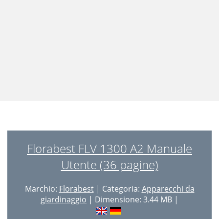
Florabest FLV 1300 A2 Manuale
Utente (36 pagine)
Marchio:
Florabest
| Categoria:
Apparecchi da
giardinaggio
| Dimensione: 3.44 MB |