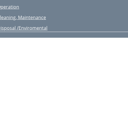
peration
leaning, Maintenance
isposal /Enviromental
rotection
uarantee
pare parts
echnical
pecications
rouble Shooting
pis treści
akres dostawy
rzeznaczenie