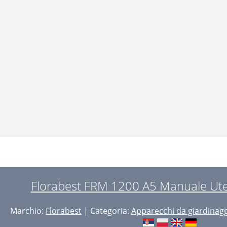
Florabest FRM 1200 A5 Manuale Ute
Marchio:
Florabest
| Categoria:
Apparecchi da giardinag