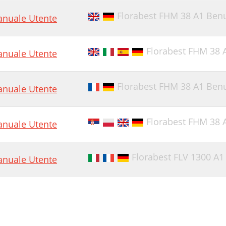
ezpečnostní pokyny
Florabest FHM 38 A1 Ben
nuale Utente
šeobecné bezpečnostní
šeobecný popis
Florabest FHM 38 
nuale Utente
ištění/údržba/
ikvidace/ochrana
Florabest FHM 38 A1 Ben
nuale Utente
echnická data
áhradní díly
Florabest FHM 38 
nuale Utente
ledání chyb
čel použitia
Florabest FLV 1300 A
nuale Utente
ezpečnostné pokyny
šeobecné bezpečnostné
iktogramy na prístroji