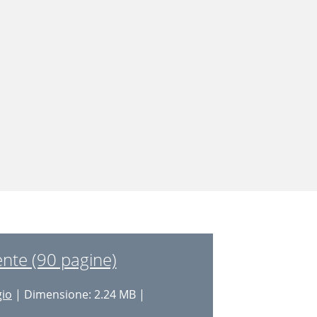
nte (90 pagine)
gio
| Dimensione: 2.24 MB |