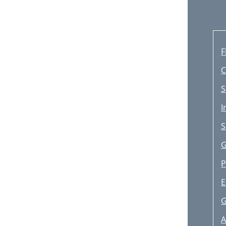
F
C
S
I
S
G
P
E
G
A