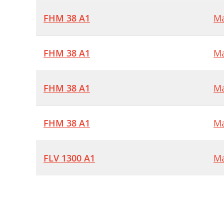
B
FHM 38 A1
Ma
V
V
FHM 38 A1
Ma
Č
L
FHM 38 A1
Ma
T
N
FHM 38 A1
Ma
H
Ú
FLV 1300 A1
Ma
B
V
P