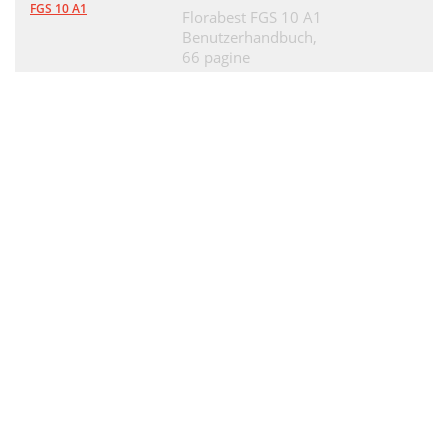
FGS 10 A1
Florabest FGS 10 A1
Benutzerhandbuch,
66 pagine