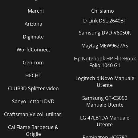
Marchi
Chi siamo
D-Link DSL-2640BT
Arizona
Samsung DVD-V8050K
Digimate
Maytag MEW9627AS
WorldConnect
Hp Notebook HP EliteBook
Genicom
Folio 1040 G1
HECHT
Logitech diNovo Manuale
Utente
CLUB3D Splitter video
Samsung GT-C3050
Sanyo Lettori DVD
Manuale Utente
Craftsman Veicoli utilitari
LG 47LB1DA Manuale
Utente
Cal Flame Barbecue &
Griglie
Remington HC5780