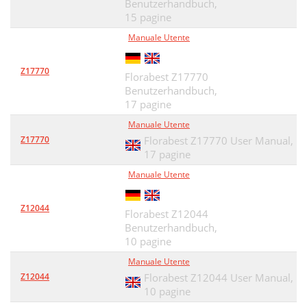
Verwendung
42
Benutzerhandbuch,
15 pagine
Technische Daten
43
Manuale Utente
Allgemeine
43
Z17770
Beschreibung
43
Florabest Z17770
Benutzerhandbuch,
Sicherheitshinweise
44
17 pagine
Manuale Utente
Bedienung
48
Z17770
Florabest Z17770 User Manual,
Reinigung/Wartung/
50
17 pagine
Manuale Utente
Lagerung
50
Entsorgung/
51
Z12044
Florabest Z12044
Umweltschutz
Benutzerhandbuch,
51
10 pagine
Ersatzteile/Zubehör
51
Manuale Utente
Z12044
Florabest Z12044 User Manual,
Fehlersuche
52
10 pagine
Garantie
53