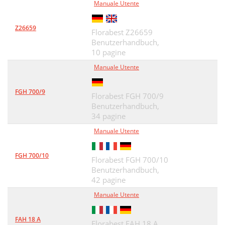
Manuale Utente
Reparatur-Service
54
Z26659
Florabest Z26659
Importeur
54
Benutzerhandbuch,
10 pagine
Volker Lappas
55
Manuale Utente
Documentation Representative
57
2015-01-09-rev02-op
60
FGH 700/9
Florabest FGH 700/9
Benutzerhandbuch,
FRM 1200 D3
61
34 pagine
Manuale Utente
FGH 700/10
Florabest FGH 700/10
Benutzerhandbuch,
42 pagine
Manuale Utente
FAH 18 A
Florabest FAH 18 A