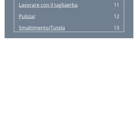
Lavorare con il tagliaerba
11
Pulizia/
12
Smaltimento/Tutela
13
Ricerca guasti
14
Garanzia
15
Servizio di
16
Service-Center
16
Importatore
16
Introdução
17
Utilização
17
Dados técnicos
18
Descrição geral
18