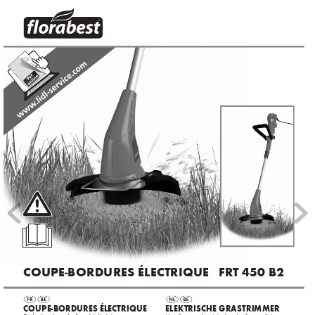
®
Coupe-bordures éle
Ctrique   Frt 450 b2
 Coupe-bordures 
éleCtrique 
 elektrisC
he 
grastrimmer 