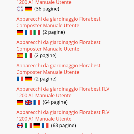
1200 A1 Manuale Utente
Warten Sie stets, bis sie 
(36 pagine)
Pagina 32 - Verwendungszweck
Apparecchi da giardinaggio Florabest
38DE AT CHBERÜHREN, BEVOR SIE VOM NETZ
Composter Manuale Utente
-schen
(2 pagine)
Schlag. -

Apparecchi da giardinaggio Florabest
Composter Manuale Utente
Pagina 33 - Beschreibung
(2 pagine)
39DE AT CHwerden. 4. Sichern Sie die Schutzabdeckung
-schrauben.
Apparecchi da giardinaggio Florabest
Zusatzgriff montieren: 1. Lösen Sie den Drehknopf
Composter Manuale Utente
(2 pagine)
Pagina 34 - Sicherheitshinweise
4FR BESommaireIntroduction ...4Domaine d’utilisation
Apparecchi da giardinaggio Florabest FLV
...4Description générale ...5Volum
1200 A1 Manuale Utente
(64 pagine)
Pagina 35 - DE AT CH
Apparecchi da giardinaggio Florabest FLV
40DE AT
CH-hen Sie
1200 A1 Manuale Utente
den Drehknopf wieder fest.Höhe
(68 pagine)
verstellen:-
