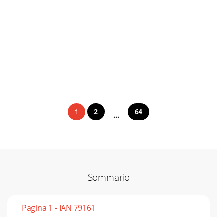
1
2
64
...
Sommario
Pagina 1 - IAN 79161