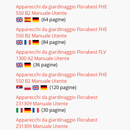
Apparecchi da giardinaggio Florabest FHE
1 23456797161714151310101012118a8a8a8b8b8b
550 B2 Manuale Utente
Pagina 24 - Bediening
(64 pagine)
30NL
Apparecchi da giardinaggio Florabest FHE
BEGarantie
550 B2 Manuale Utente
vanaf de datum van aankoop. Ingeval van gebreken aan
(84 pagine)
Pagina 25 - Sndraad verlengen
Apparecchi da giardinaggio Florabest FLV
31BENLklaar te
1300 A2 Manuale Utente
houden.
(36 pagine)
-plaatje,
een gravering, op de voorpa-
Apparecchi da giardinaggio Florabest FHE
550 B2 Manuale Utente
Pagina 26 - Reiniging en onderhoud
(120 pagine)
32DE AT CHInhaltEinleitung ...32Verwendungszweck ...
32Allgemeine Beschreibung ...33Lieferumfa
Apparecchi da giardinaggio Florabest
Z31309 Manuale Utente
Pagina 27 - Bewaring
(30 pagine)
33DE AT
CHFunktionsbeschreibung
Apparecchi da giardinaggio Florabest
mer besitzt als Antrieb einen Elektromotor. Als
Z31309 Manuale Utente
Schneideinrichtung besitzt der