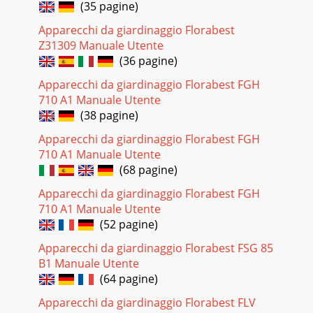
(35 pagine)
Pagina 28 - Verwerking en
Apparecchi da giardinaggio Florabest
34DE AT
Z31309 Manuale Utente
CH
(36 pagine)
Betriebsanleit
gest
Apparecchi da giardinaggio Florabest FGH
710 A1 Manuale Utente
Pagina 29 - Vervangstukken
(38 pagine)
35DE AT CHBildzeichen auf dem Gerät Achtung!
Apparecchi da giardinaggio Florabest FGH
Feuchtigkeit aus.
Arbeiten Sie nicht bei Regen und schneiden Sie kein 
710 A1 Manuale Utente
(68 pagine)
Pagina 30
Apparecchi da giardinaggio Florabest FGH
36DE AT CHSohle und robuste, lange Hosen sowie
710 A1 Manuale Utente
Arbeitshandschuhe. Benutzen Sie das
oder offene
(52 pagine)
Sandalen tragen. Die
Apparecchi da giardinaggio Florabest FSG 85
Pagina 31 - Serviceliaal
B1 Manuale Utente
(64 pagine)
37DE AT CHchen.
-
Apparecchi da giardinaggio Florabest FLV
anzuhalten.