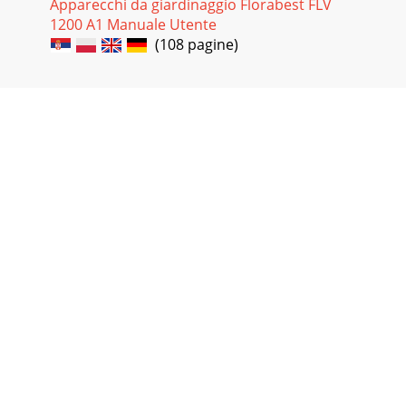
Apparecchi da giardinaggio Florabest FLV
1200 A1 Manuale Utente
Pagina 36
(108 pagine)
41DE AT CH 

zen.Schneiden Sie das 
Pagina 37
42DE AT CHFadenspule herausrutschen. 
auf. Achten Sie
darauf, dass die
dabei gena
Pagina 38 - Montageanleitung
43DE AT CHFehlersucheProblem Mögliche Ursache
Fehlerbehebung-
schmutzt 

Pagina 39 - Bedienung
44DE AT
CHGarantie
-