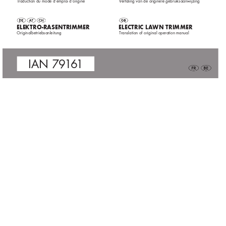
T
raduction du mode d‘emploi d‘origine
V
ertaling van de originele gebruiksaanwijzing
 elektro-rasentrimmer
eleCtriC l
awn trimmer  
 Originalbetriebsanleitung
T
ranslation of original operation manual
I
A
N
 7
9
1
61