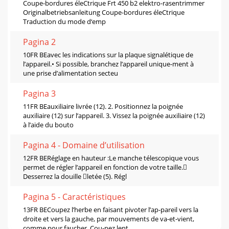
Coupe-bordures éleCtrique Frt 450 b2 elektro-rasentrimmer
Originalbetriebsanleitung Coupe-bordures éleCtrique
Traduction du mode d‘emp
Pagina 2
10FR BEavec les indications sur la plaque signalétique de
l’appareil.• Si possible, branchez l’appareil unique-ment à
une prise d’alimentation secteu
Pagina 3
11FR BEauxiliaire livrée (12). 2. Positionnez la poignée
auxiliaire (12) sur l’appareil. 3. Vissez la poignée auxiliaire (12)
à l’aide du bouto
Pagina 4 - Domaine d’utilisation
12FR BERéglage en hauteur :Le manche télescopique vous
permet de régler l’appareil en fonction de votre taille.
Desserrez la douille letée (5). Régl
Pagina 5 - Caractéristiques
13FR BECoupez l’herbe en faisant pivoter l’ap-pareil vers la
droite et vers la gauche, par mouvements de va-et-vient,
comme pour faucher. Cou-pez lent