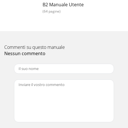
regent of maai geen nat gras. Dr
B2 Manuale Utente
(64 pagine)
Pagina 15 - Dépannage
22NL BE-
voets stapt of open sandalen draagt. Die beveiliging van het
apparaat en 
Pagina 16 - Garantie
Commenti su questo manuale
23BENL
Nessun commento

omhoog geslingerd worden
Pagina 17 - après-vente
24NL BEleider van de stroomkabel moet minstens 2
bedragen. Rol een kabelhaspel
de
kabel op beschadig
Pagina 18 - Inleiding
25BENLAan- en uitschakelen 1. Om te grote trekkracht te
voorko-men, maakt u aan het einde van de verlengkabel
een lus, die u door de opening van het b