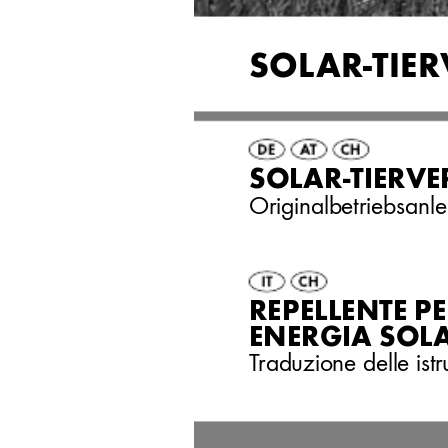
SOL
AR-TIER
SOLAR
-TIERVE
Originalbetriebsanle
REPELLENTE P
ENERGIA SOL
T
raduzione delle istr