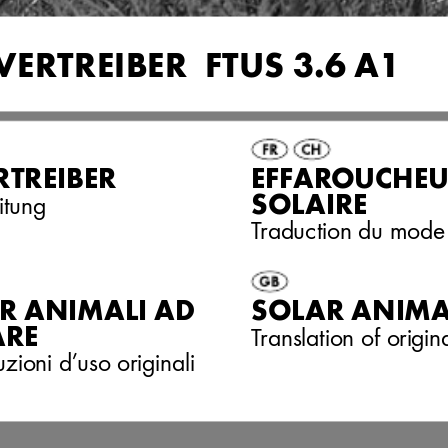
VERTREIBER  FTUS 3.6 A1
RTREIBER
EFFAR
OUCHEU
SOLAIRE
itung
T
raduction du mode 
ER ANIMALI AD 
SOLAR ANIMA
ARE
T
ranslation of origi
uzioni d’uso originali