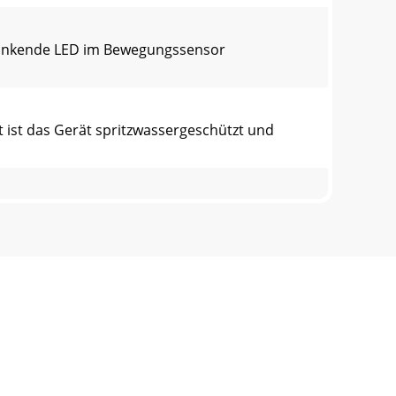
blinkende LED im Bewegungssensor
 ist das Gerät spritzwassergeschützt und
u beachten:Bewegungssensor einstellen ♦
nigung keine Feuchtigkeit in das Gerät
n. Batterien können Giftstoﬀ e enthalten,