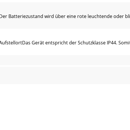
er Batteriezustand wird über eine rote leuchtende oder 
stellortDas Gerät entspricht der Schutzklasse IP44. Somit
 das Gerät in Betrieb zu nehmen, sind folgende Punkte z
gung des Gerätes! ► Stellen Sie sicher, dass bei der Rei
nBatterien/Akkus dürfen nicht im Hausmüll entsorgt werde