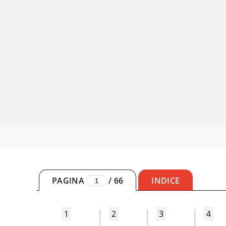
PAGINA
/
66
INDICE
1
2
3
4