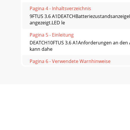
Pagina 4 - Inhaltsverzeichnis
9FTUS 3.6 A1DEATCHBatteriezustandsanzeigeD
angezeigt.LED le
Pagina 5 - Einleitung
DEATCH10FTUS 3.6 A1Anforderungen an den Auf
kann dahe
Pagina 6 - Verwendete Warnhinweise
11FTUS 3.6 A1DEATCHBedienung und BetriebUm
Drehen Sie de
Pagina 7 - Sicherheit
DEATCH12FTUS 3.6 A1ReinigungACHTUNGBeschädi
eindringt, u
Pagina 8 - Batterien
13FTUS 3.6 A1DEATCHBatterien/Akkus entsorge
die die U