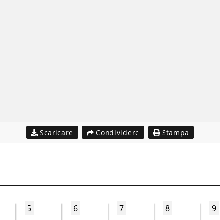
Scaricare
Condividere
Stampa
5
6
7
8
9