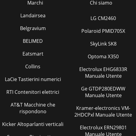
Marchi
Chi siamo
Landairsea
LG CM2460
Belgravium
Polaroid PMID705X
BELIMED
SkyLink SK8
Eatsmart
Optoma X350
Collins
Electrolux EHG6833R
Manuale Utente
LaCie Tastierini numerici
Ge GTDP280EDWW
RTI Contenitori elettrici
Manuale Utente
AT&T Macchine che
Kramer-electronics VM-
rispondono
2HDCPxl Manuale Utente
Kicker Altoparlanti verticali
Electrolux ERN29801
Manuale Utente