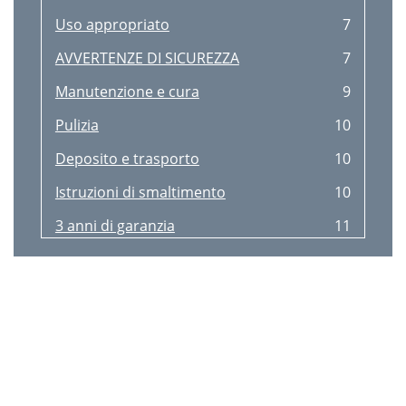
Uso appropriato
7
Lagerung und Transport
35
AVVERTENZE DI SICUREZZA
7
Hinweis zur Entsorgung
35
Manutenzione e cura
9
3 Jahre Garantie
36
Pulizia
10
Deposito e trasporto
10
Istruzioni di smaltimento
10
3 anni di garanzia
11
Utilização adequada
12
INDICAÇÕES DE SEGURANÇA
12
Colocação da joelheira
13
Manutenção e limpeza
14
Limpeza
14