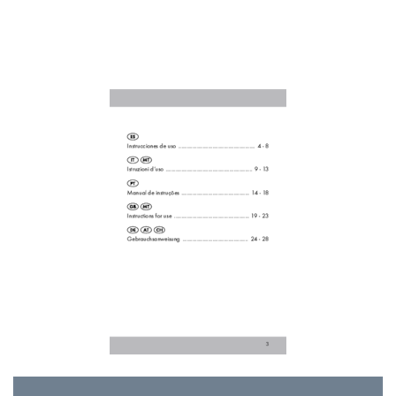
Knæskånerne sættes på
18
Vedligeholdelse og pleje
19
Rengøring
19
Opbevaring og transport
20
Henvisning til bortskaﬀelse
20
Conformités d’usage
22
CONSIGNES DE SÉCURITÉ
22
Pose de la genouillère
23
Entretien et nettoyage
24
Nettoyage
24
Entreposage et transport
25
Indications relatives au
25
3 ans de garantie
26