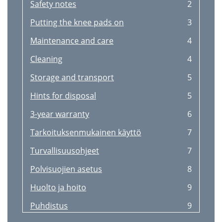
Safety notes
2
Putting the knee pads on
3
Maintenance and care
4
Cleaning
4
Storage and transport
5
Hints for disposal
5
3-year warranty
6
Tarkoituksenmukainen käyttö
7
Turvallisuusohjeet
7
Polvisuojien asetus
8
Huolto ja hoito
9
Puhdistus
9