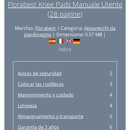
Florabest Knee Pads Manuale Utente
Doelmatig gebruik
27
(28 pagine)
Veiligheidsinstructies
27
Marchio:
Florabest
| Categoria:
Apparecchi da
Kniebeschermer aanbrengen
28
giardinaggio
| Dimensione: 0.57 MB |
Onderhoud en verzorging
29
Indice
Reiniging
29
Opslag en transport
30
Avisos de seguridad
2
3 jaar garantie
31
Colocar las rodilleras
3
Bestimmungsgemäße Verwendung
32
Mantenimiento y cuidado
4
Sicherheitshinweise
32
Limpieza
4
Knieschoner anbringen
33
Almacenamiento y transporte
5
Wartung und Pﬂege
34
Garantía de 3 años
6
Reinigung
34