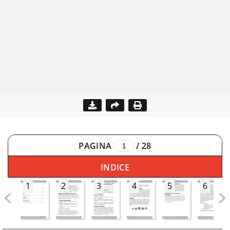
PAGINA
/
28
INDICE
1
2
3
4
5
6