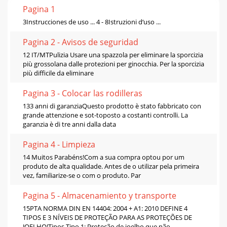
Pagina 1
3Instrucciones de uso ... 4 - 8Istruzioni d‘uso ...
Pagina 2 - Avisos de seguridad
12 IT/MTPulizia Usare una spazzola per eliminare la sporcizia
più grossolana dalle protezioni per ginocchia. Per la sporcizia
più diﬃcile da eliminare
Pagina 3 - Colocar las rodilleras
133 anni di garanziaQuesto prodotto è stato fabbricato con
grande attenzione e sot-toposto a costanti controlli. La
garanzia è di tre anni dalla data
Pagina 4 - Limpieza
14 Muitos Parabéns!Com a sua compra optou por um
produto de alta qualidade. Antes de o utilizar pela primeira
vez, familiarize-se o com o produto. Par
Pagina 5 - Almacenamiento y transporte
15PTA NORMA DIN EN 14404: 2004 + A1: 2010 DEFINE 4
TIPOS E 3 NÍVEIS DE PROTEÇÃO PARA AS PROTEÇÕES DE
JOELHO!Tipos Tipo 1: Proteção de joelho que não