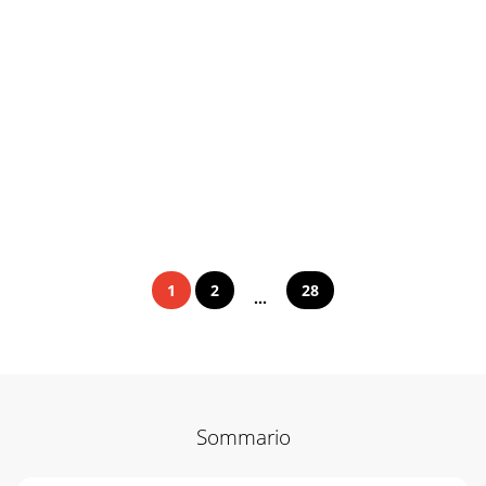
1
2
28
...
Sommario