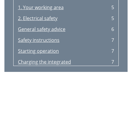
1. Your working area
5
2. Electrical safety
5
General safety advice
6
Safety instructions
7
Starting operation
7
Charging the integrated
7
 Operation
8
 Maintenance and cleaning
8
Information
9