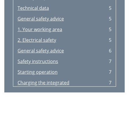
Technical data
5
General safety advice
5
1. Your working area
5
2. Electrical safety
5
General safety advice
6
Safety instructions
7
Starting operation
7
Charging the integrated
7
 Operation
8
 Maintenance and cleaning
8
Sisällysluettelo
11
Johdanto
12