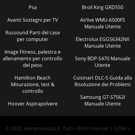
Psa
Broil King GRD550
Avanti Sostegni per TV
Airlive WMU-6500FS
Manuale Utente
Russound Parti del case
per computer
Electrolux EGG56342NX
Manuale Utente
Image Fitness, palestra e
allenamento per controllo
Sony BDP-S470 Manuale
del peso
Utente
Hamilton Beach
Cuisinart DLC-5 Guida alla
Misurazione, test &
Risoluzione dei Problemi
controllo
Samsung GT-S7562I
Hoover Aspirapolvere
Manuale Utente
© 2020, manymanuals.it. Tutti i diritti riservati | 0.034 s