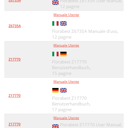
Z6735A
Florabest Z6735A User Manual,
 Betjening
32
12 pagine
Informationer
33
Manuale Utente
Innholdsfortegnelse
35
Z6735A
Florabest Z6735A Manuale d'uso,
Innledning
36
12 pagine
Manuale Utente
Leveringsomfang
37
Tekniske data
37
Z17770
Florabest Z17770
Benutzerhandbuch,
Generelt om sikkerhet
37
15 pagine
1. Arbeidsplass
37
Manuale Utente
2. Elektrisk sikkerhet
37
Z17770
Florabest Z17770
Generelt om sikkerhet
38
Benutzerhandbuch,
17 pagine
Spesiﬁkke sikkerhetshen
39
Manuale Utente
Komme i gang
39
Z17770
Florabest Z17770 User Manual,