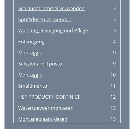
Schlauchtrommel verwenden
3
Spritzdüsen verwenden
3
Wartung, Reinigung und Pﬂege
3
Entsorgung
4
Montaggio
9
Selezionare il posto
9
Montaggio
10
Smaltimento
11
HET PRODUCT HOORT NIET
12
Watertoevoer monteren
13
Montageplaats kiezen
13
Wandhouder monteren
13