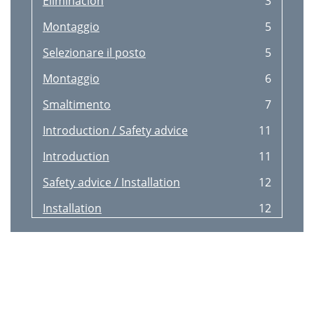
Eliminación
3
Montaggio
5
Selezionare il posto
5
Montaggio
6
Smaltimento
7
Introduction / Safety advice
11
Introduction
11
Safety advice / Installation
12
Installation
12
Maintenance
13
Disposal
13
Sicherheitshinweise / Montage
15
Schlauchtrommel befestigen
16