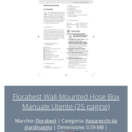
Florabest Wall-Mounted Hose Box
Manuale Utente (25 pagine)
Marchio:
Florabest
| Categoria:
Apparecchi da
giardinaggio
| Dimensione: 0.59 MB |