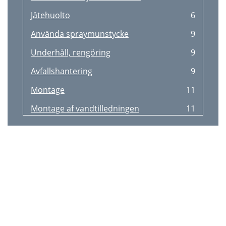
Jätehuolto
6
Använda spraymunstycke
9
Underhåll, rengöring
9
Avfallshantering
9
Montage
11
Montage af vandtilledningen
11
Stedet for montagen
11
Montage af vægholderen
11
Anvendelse af slangetromlen
12
Anvendelse af sprøjtedyse
12
Vedligehold
12
Bortskaﬀelse
12