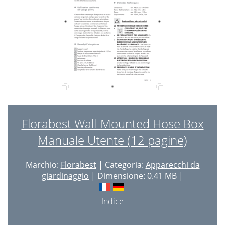
Florabest Wall-Mounted Hose Box
Manuale Utente (12 pagine)
Marchio:
Florabest
| Categoria:
Apparecchi da
giardinaggio
| Dimensione: 0.41 MB |
Indice