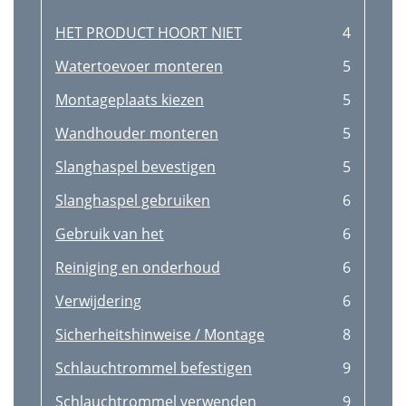
HET PRODUCT HOORT NIET
4
Watertoevoer monteren
5
Montageplaats kiezen
5
Wandhouder monteren
5
Slanghaspel bevestigen
5
Slanghaspel gebruiken
6
Gebruik van het
6
Reiniging en onderhoud
6
Verwijdering
6
Sicherheitshinweise / Montage
8
Schlauchtrommel befestigen
9
Schlauchtrommel verwenden
9