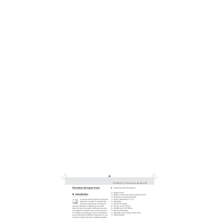
Sicherheitshinweise / Montage
14
Schlauchtrommel befestigen
15
Schlauchtrommel verwenden
15
Spritzdüsen verwenden
15
Wartung, Reinigung und Pﬂege
15
Entsorgung
16
Entsorgung
16