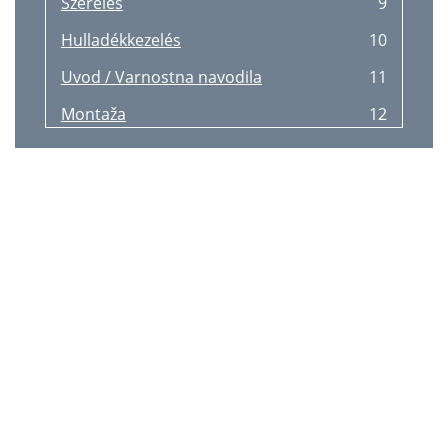
Szerelés
9
Hulladékkezelés
10
Uvod / Varnostna navodila
11
Montaža
12
Odstranjevanje
13
Úvod / Bezpečnostní pokyny
14
!"#$#
14
Bezpečnostní pokyny / Montáž
15
Montáž
15
Odstranění do odpadu
16
Úvod / Bezpečnostné pokyny
17
Likvidácia
19
Sicherheitshinweise / Montage
21