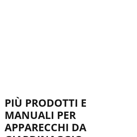
Schlauchtrommel befestigen
22
Schlauchtrommel verwenden
22
Spritzdüsen verwenden
22
Wartung, Reinigung und Pﬂege
22
Entsorgung
23
Entsorgung
23
PIÙ PRODOTTI E
MANUALI PER
APPARECCHI DA