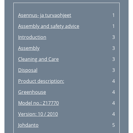
Asennus- ja turvaohjeet
1
Assembly and safety advice
1
Introduction
3
Assembly
3
Cleaning and Care
3
Disposal
3
Product description:
4
Greenhouse
4
Model no.: Z17770
4
Version: 10 / 2010
4
Johdanto
5