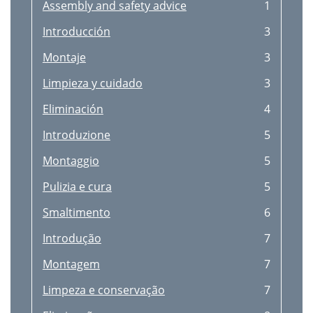
I J K L M
13
Assembly and safety advice
1
B C ED F G
13
Introducción
3
Montaje
3
Limpieza y cuidado
3
Eliminación
4
Introduzione
5
Montaggio
5
Pulizia e cura
5
Smaltimento
6
Introdução
7
Montagem
7
Limpeza e conservação
7