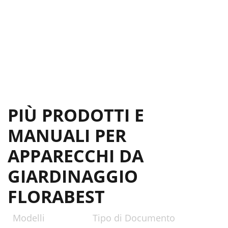
Entsorgung
12
N O P Q R S
13
I J K L M
13
B C ED F G
13
PIÙ PRODOTTI E
MANUALI PER
APPARECCHI DA
GIARDINAGGIO
FLORABEST
Modelli
Tipo di Documento