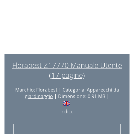
Modell nr: Z17770
8
Indledning
9
Rengøring og pleje
9
Bortskaﬀelse
9
Produktbetegnelse:
10
Modelnr.: Z17770
10
Florabest Z17770 Manuale Utente
Version: 10 / 2010
10
(17 pagine)
Einleitung
11
Marchio:
Florabest
| Categoria:
Apparecchi da
Montage
11
giardinaggio
| Dimensione: 0.91 MB |
Reinigung und Pﬂege
11
Indice
Entsorgung
12
N O P Q R S
13