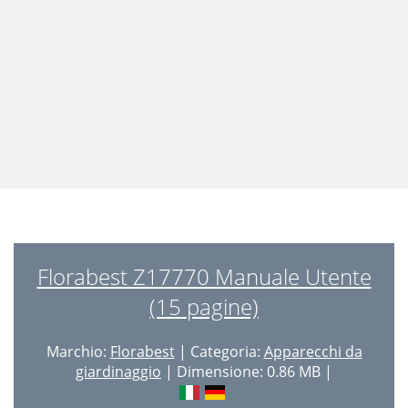
Florabest Z17770 Manuale Utente
(15 pagine)
Marchio:
Florabest
| Categoria:
Apparecchi da
giardinaggio
| Dimensione: 0.86 MB |