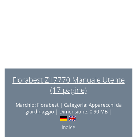
Florabest Z17770 Manuale Utente
(17 pagine)
Marchio:
Florabest
| Categoria:
Apparecchi da
giardinaggio
| Dimensione: 0.90 MB |
Indice