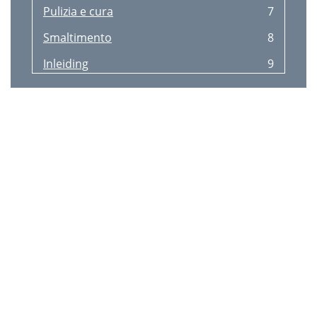
Pulizia e cura
7
Smaltimento
8
Inleiding
9
Schoonmaken en onderhoud
9
Verwijdering
10
N O P Q R S
11
I J K L M
11
B C ED F G
11