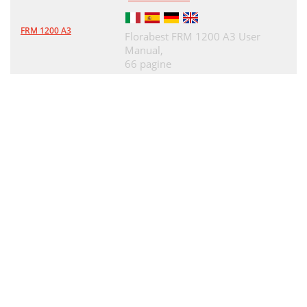
FRM 1200 A3
Florabest FRM 1200 A3 User
Manual,
66 pagine