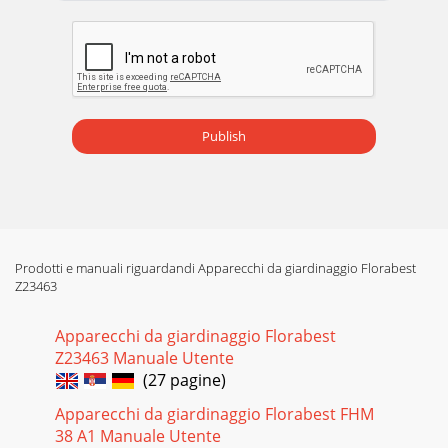
partie inté-grante de ce p
Pagina 20
8 FR/CH Instructions de sécurité / Montage PRUDENCE !
RISQUE DE BLESSURES ! Vériﬁer que toutes les pièces sont
en parfait état et correctement montée
Publish
Pagina 21
9 FR/CH Montage / Maintenance, nettoyage et entretien /
Recyclaged’eau 10 et la buse de pulvérisation 9 dans le
tuyau de jardin. Vériﬁer que le
Prodotti e manuali riguardandi Apparecchi da giardinaggio Florabest
Z23463
Apparecchi da giardinaggio Florabest
Z23463 Manuale Utente
(27 pagine)
Apparecchi da giardinaggio Florabest FHM
38 A1 Manuale Utente