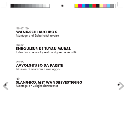
W
AND-SC
HL
A
UC
HBO
X
Montage- und Sicherheitshin
weise
ENROULEUR DE TUY
A
U MURAL 
Instructions de montage et consignes de sécurité
A
VV
OLGITUBO D
A P
ARETE
Istruzioni di sicurezza e montaggio
SL
ANGBO
X MET W
ANDBEVESTIGIN
G
Montage- en v
eiligheidsinstructies