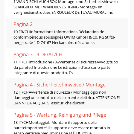
1 WAND-SCHLAUCHBOX Montage- und Sicherheitshinweise
SLANGBOX MET WANDBEVESTIGING Montage- en
veiligheidsinstructies ENROULEUR DE TUYAU MURAL Ins
Pagina 2
10 FR/CHInformations Informations Déclaration de
conformitéNous soussignés OWIM GmbH & Co. KG Stifts-
bergstraße 1 D-74167 Neckarsulm, déclarons s
Pagina 3 - 3 DE/AT/CH
11 IT/CHIntroduzione / Avvertenze di sicurezzaAvvolgitubo
da parete Introduzione Le istruzioni d’uso sono parte
integrante di questo prodotto. Es
Pagina 4 - Sicherheitshinweise / Montage
12 IT/CHAvvertenze di sicurezza / Montaggiogio non
danneggi un condotto della corrente elettrica. ATTENZIONE!
DANNI DA ACQUA! Si assicuri che durant
Pagina 5 - Wartung, Reinigung und Pﬂege
13 IT/CHMontaggio Montare il supporto della
pareteImportante! Il supporto deve essere montato in
senso verticale (vedi immagine E). Utilizzi le