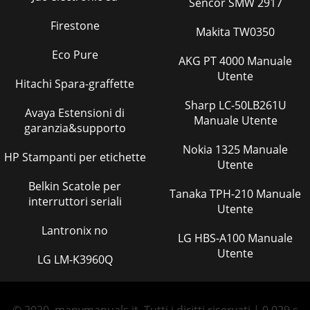
Sencor SMW 2917
Firestone
Makita TW0350
Eco Pure
AKG PT 4000 Manuale
Utente
Hitachi Spara-graffette
Sharp LC-50LB261U
Avaya Estensioni di
Manuale Utente
garanzia&supporto
Nokia 1325 Manuale
HP Stampanti per etichette
Utente
Belkin Scatole per
Tanaka TPH-210 Manuale
interruttori seriali
Utente
Lantronix no
LG HBS-A100 Manuale
Utente
LG LM-K3960Q
© 2020, manymanuals.it. Tutti i diritti riservati | 0.029 s