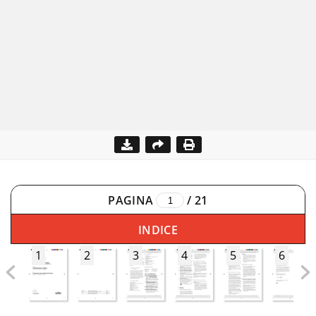
PAGINA
/
21
INDICE
1
2
3
4
5
6