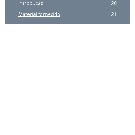
Introdução
20
Material fornecido
21
Indicações
21
Indicações de
21
Indicações de segurança
22
Colocação em funcionamento
24
Table of Contents
26
Introduction
26
Safety advice
28
Bringing into use
30
Inhaltsverzeichnis
32
Einleitung
34