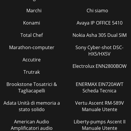
Marchi
Chi siamo
Konami
Avaya IP OFFICE 5410
Total Chef
Nokia Asha 305 Dual SIM
Marathon-computer
Sony Cyber-shot DSC-
HX5/HX5V
Accutire
Electrolux ENN2800BOW
Trutrak
Brookstone Tosatrici &
ENERMAX EIN720AWT
Tagliacapelli
Scheda Tecnica
Adata Unità di memoria a
Vertu Ascent RM-589V
stato solido
Manuale Utente
American Audio
Liberty-pumps Ascent II
Amplificatori audio
Manuale Utente