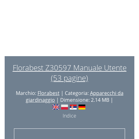
Lieferumfang
35
Sicherheitshinweise
35
Allgemeine
35
39 DE/AT/CH
37
Inbetriebnahme
38
Reinigung und Pﬂege
39
Florabest Z30597 Manuale Utente
Drucksprüher reinigen
39
(53 pagine)
Saugschlauch reinigen
39
Marchio:
Florabest
| Categoria:
Apparecchi da
Drucksprüher lagern
39
giardinaggio
| Dimensione: 2.14 MB |
Entsorgung
39
Indice