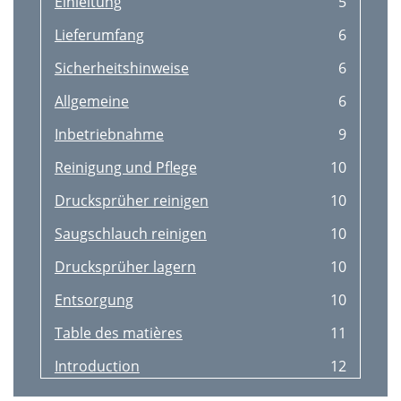
Einleitung
5
Pred uvedením
43
Lieferumfang
6
Vytvorenie prevádzkového
45
Sicherheitshinweise
6
Postrekovanie (obr. G)
45
Allgemeine
6
Čistenie a údržba
45
Inbetriebnahme
9
Inhaltsverzeichnis
46
Reinigung und Pﬂege
10
Einleitung
48
Drucksprüher reinigen
10
Lieferumfang
49
Saugschlauch reinigen
10
Sicherheitshinweise
49
Drucksprüher lagern
10
Allgemeine
49
Entsorgung
10
53 DE/AT/CH
51
Table des matières
11
Inbetriebnahme
52
Introduction
12
Reinigung und Pﬂege
53
Fourniture
13