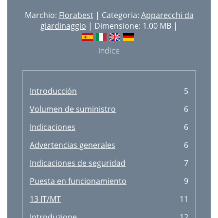
Marchio:
Florabest
| Categoria:
Apparecchi da
Reinigung und Pﬂege
26
giardinaggio
| Dimensione: 1.00 MB |
Drucksprüher reinigen
26
Indice
Saugschlauch reinigen
26
Drucksprüher lagern
26
Entsorgung
26
Introducción
5
Volumen de suministro
6
Indicaciones
6
Advertencias generales
6
Indicaciones de seguridad
7
Puesta en funcionamiento
9
13 IT/MT
11
Introduzione
12