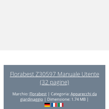
Florabest Z30597 Manuale Utente
(32 pagine)
Marchio:
Florabest
| Categoria:
Apparecchi da
giardinaggio
| Dimensione: 1.74 MB |