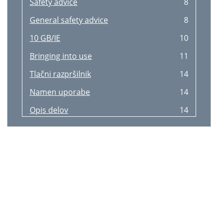
Safety advice
8
General safety advice
8
10 GB/IE
10
Bringing into use
11
Tlačni razpršilnik
14
Namen uporabe
14
Opis delov
14
Tehnični podatki
14
Uvod / Varnostna opozorila
15
Pred začetkom uporabe
16
Prekontrolirajte zbiralnik
17
Proizvajanje delovnega
18