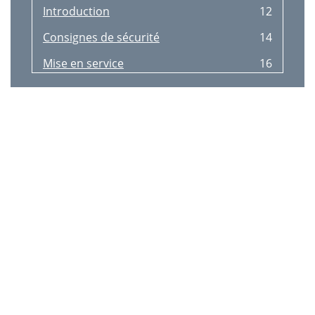
Introduction
12
Consignes de sécurité
14
Mise en service
16
Introduzione
18
Avvertimenti di sicurezza
20
24 IT/CH
22
Smaltimento
24
Inhoudsopgave
26
Inleiding
27
Leveringsomvang
28
Veiligheidsinstructies
28
Algemene
28