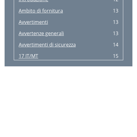
Ambito di fornitura
13
Avvertimenti
13
Avvertenze generali
13
Avvertimenti di sicurezza
14
17 IT/MT
15
Smaltimento
18
Introdução
20
Material fornecido
21
Indicações
21
Indicações de
21
Indicações de segurança
22
Colocação em funcionamento
24