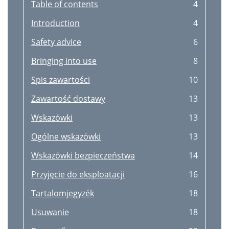
Table of contents
4
Introduction
4
Safety advice
6
Bringing into use
8
Spis zawartości
10
Zawartość dostawy
13
Wskazόwki
13
Ogόlne wskazόwki
13
Wskazόwki bezpieczeństwa
14
Przyjęcie do eksploatacji
16
Tartalomjegyzék
18
Usuwanie
18