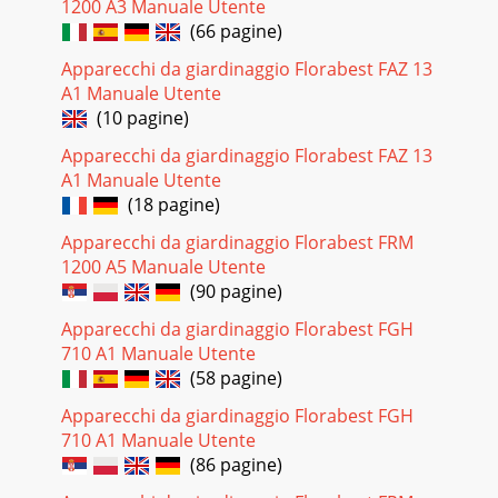
kúčelu stanovenému, bezpečnému a hospodárnému
1200 A3 Manuale Utente
(66 pagine)
Pagina 29 - Pred začetkom uporabe
Apparecchi da giardinaggio Florabest FAZ 13
37 CZ® Úvod / Bezpečnostní pokynyQ Rozsah
A1 Manuale Utente
dodávkyBezprostředně po rozbalení zkontrolujte rozsah
dodávky vzhledem kúplnosti, jakož i kbezvadnému
(10 pagine)
Apparecchi da giardinaggio Florabest FAZ 13
Pagina 30 - Prekontrolirajte zbiralnik
A1 Manuale Utente
38 CZ®Před uvedením do provozu / Uvedení do
(18 pagine)
provozuBezpečnostní pokyny / Před uvedením do
provozuuložením je nechejte oschnout. Tak zabráníte
Apparecchi da giardinaggio Florabest FRM
poškoz
1200 A5 Manuale Utente
Pagina 31 - Čiščenje tlačne škropilnice
(90 pagine)
39 CZ®Před uvedením do provozu / Uvedení do
Apparecchi da giardinaggio Florabest FGH
provozuPřezkoušení tlakové rozprašovače vzhledem
710 A1 Manuale Utente
kviditelným poškozenímj Přezkoušejte nádrž 5 vzhledem
(58 pagine)
Pagina 32 - Seznam obsahu
Apparecchi da giardinaggio Florabest FGH
40 CZ® Čistění a ošetřování / Likvidace do odpadu Uvedení
710 A1 Manuale Utente
do provozu / Čistění a ošetřování Upozornění: Naplňte
(86 pagine)
nádrž jen takovým množstvím kapal