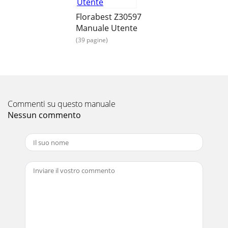
28 SI® Uvod Namen uporabe ... Stran 29 Opis delov .
Florabest Z30597
Pagina 20 - Bevezető
Manuale Utente
29 SI® UvodTlačni razpršilnikQ Uvod To navodilo za
(39 pagine)
uporabo vam je v pomoč pri predvideni, varni in gospodarni
uporabi tlačne škro-pilnice. Vsaka o
Pagina 21 - Általános biztonsági
30 SI® Uvod / Varnostna opozorilaQ Obseg dobaveTakoj po
razpakiranju obseg dobave pre-kontrolirajte, ali je dobava
Commenti su questo manuale
popolna in so izdelek in vsi de
Nessun commento
Pagina 22
31 SI®Varnostna opozorila / Pred začetkom uporabeščite.
Na ta način preprečite poškodbe zaradi zmrzali. J POZOR!
NEVARNOST EKSPLOZIJE! Naprave (p
Pagina 23
5
®711111911171442FG77756222_flo_Drucksprüher_Content_LB4.in
5 02.12.10 16:20