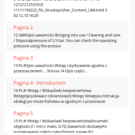
12121212101010
11111156222_flo_Drucksprüher_Content_LB4.indd 3
02.12.10 16:20
Pagina 2
12 GB®Spis zawartości Bringing into use / Cleaning and care
/ Disposalpressure of 2.5 bar. You can check the operating
pressure using the pressur
Pagina 3
13 PL®Spis zawartości Wstęp Użytkowanie zgodne z
przeznaczeniem ... Strona 14 Opis części ..
Pagina 4 - Introduction
14 PL® Wstęp / Wskazόwki bezpieczeństwa
WstępSpryskiwacz ciśnieniowyQ Wstęp Niniejsza instrukcja
obsługi po-może Państwu w zgodnym z przeznacze
Pagina 5
15 PL® Wstęp / Wskazόwki bezpieczeństwaStrumień
objętości (l / min.): maks. 0,7Q Zawartość dostawyPo
rozpakowaniu należy natychmiast spraw-dzi