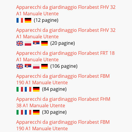
Apparecchi da giardinaggio Florabest FHV 32
Pagina 38
A1 Manuale Utente
45 SK®Bezpečnostné upozornenia / Pred uvedením do
(12 pagine)
prevádzkyčistiacimi prostriedkami, nejedzte, nefaj-čite a
nepite. J Po postrekovaní si umyte ruk
Apparecchi da giardinaggio Florabest FHV 32
A1 Manuale Utente
Pagina 39 - Likvidace do odpadu
(20 pagine)
46 SK® Uvedenie do prevádzky / Čistenie a údržba Pred
Apparecchi da giardinaggio Florabest FRT 18
uvedením do prevádzky / Uvedenie do prevádzkyviditeľné
poškodenia a bezpečnú funkč-nosť tlakov
A1 Manuale Utente
(106 pagine)
Pagina 40
Apparecchi da giardinaggio Florabest FBM
47 SK® Uvedenie do prevádzky / Čistenie a údržbačistiace
190 A1 Manuale Utente
prostriedky boli vo vašej krajine povolené a kompatibilné s
tlakovým rozprašovačom. Upozor
(84 pagine)
Apparecchi da giardinaggio Florabest FHM
Pagina 41
38 A1 Manuale Utente
48 SK® Čistenie a údržba / LikvidáciaInhaltsverzeichnisQ
(30 pagine)
Čistenie tlakového rozprašovačaj Odskrutkujte
rozprašovaciu trysku 11.j Rozprašov
Apparecchi da giardinaggio Florabest FBM
190 A1 Manuale Utente
Pagina 42 - Všeobecné bezpečnostné