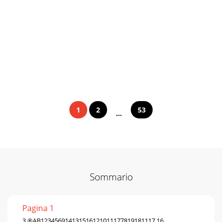
1
2
53
...
Sommario
Pagina 1
3 ®AB123456914131516121011177819181117 16