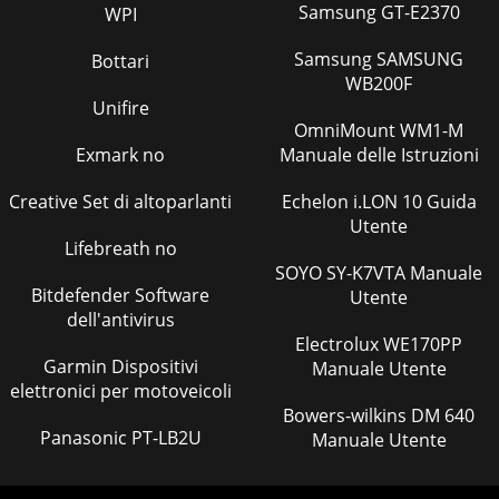
Samsung GT-E2370
9 GB®Safety adviceJ Do not eat, smoke or drink while you
WPI
are working with plant insecticides, fungicides, fertilisers or
liquid cleaning agents. J
Samsung SAMSUNG
Bottari
WB200F
Pagina 52 - Inbetriebnahme
Unifire
10 GB® Bringing into useSafety advice / Before use /
OmniMount WM1-M
Bringing into use Do not use the product for drinks! Fill the
Exmark no
Manuale delle Istruzioni
device only with liquids a
Creative Set di altoparlanti
Echelon i.LON 10 Guida
Pagina 53 - Entsorgung
Utente
11 GB® Bringing into useQ Filling the pressure sprayer tank
Lifebreath no
(Fig. E)Note: Before using the product, check to see that it is
SOYO SY-K7VTA Manuale
in good condition and f
Bitdefender Software
Utente
dell'antivirus
Electrolux WE170PP
Garmin Dispositivi
Manuale Utente
elettronici per motoveicoli
Bowers-wilkins DM 640
Panasonic PT-LB2U
Manuale Utente