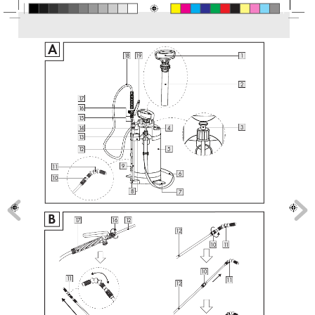
A
18
19
1
2
17
16
15
3
14
4
13
5
12
9
11
6
10
8
7
B
17
16
12
12
10
11
10
11
11
12