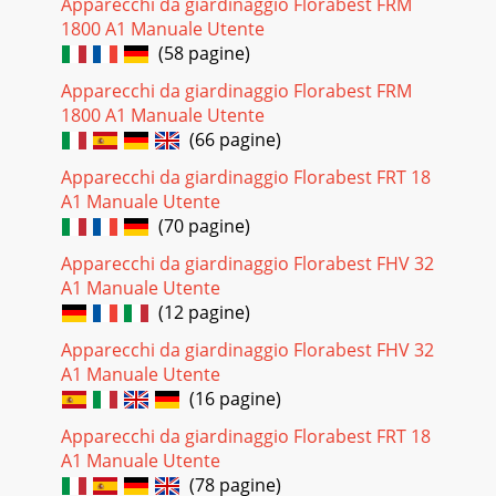
Apparecchi da giardinaggio Florabest FRM
Pagina 33
1800 A1 Manuale Utente
41 CZ® Čistění a ošetřování / Likvidace do odpaduj K čištění
(58 pagine)
ucpané stříkací trysky 11 pou-žijte jehlu k propíchnutí
stříkací trysky 11.j Tlakov
Apparecchi da giardinaggio Florabest FRM
1800 A1 Manuale Utente
Pagina 34 - Úvod / Bezpečnostní pokyny
(66 pagine)
6 GB®Table of contents Introduction Introduction Proper
use ...
Apparecchi da giardinaggio Florabest FRT 18
A1 Manuale Utente
Pagina 35
(70 pagine)
42 SK® Úvod Používanie vsúlade s určením ... Strana 43
Apparecchi da giardinaggio Florabest FHV 32
Opis dielov ...
A1 Manuale Utente
Pagina 36 - Před uvedením
(12 pagine)
43 SK® ÚvodTlakový rozprašovačQ Úvod Tento návod na
Apparecchi da giardinaggio Florabest FHV 32
použitie vám pomôže pri bezpečnom a hos-podárnom
A1 Manuale Utente
používaní tlakového rozprašovača v súlade s
(16 pagine)
Pagina 37
Apparecchi da giardinaggio Florabest FRT 18
44 SK®Bezpečnostné upozornenia / Pred uvedením do
A1 Manuale Utente
prevádzky Úvod / Bezpečnostné upozorneniaQ Obsah
(78 pagine)
dodávkyBezprostredne po vybalení skontrolujte ú