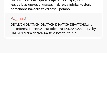
GB GB GB GBTeleskopske škarje za živo mejoQ Uvod
Navodilo za uporabo je sestavni del tega izdelka. Vsebuje
pomembna navodila za varnost, uporabo
Pagina 2
DE/AT/CH DE/AT/CH DE/AT/CH DE/AT/CH DE/AT/CHStand
der Informationen: 02 / 2011Ident-Nr.: Z30823022011-4 © by
ORFGEN MarketingIAN 64281Milomex Ltd. c/o