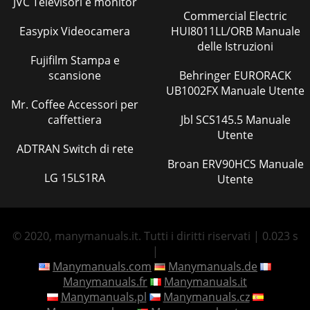
JVC Televisori e monitor
Commercial Electric
Easypix Videocamera
HUI8011LL/ORB Manuale
delle Istruzioni
Fujifilm Stampa e
scansione
Behringer EURORACK
UB1002FX Manuale Utente
Mr. Coffee Accessori per
caffettiera
Jbl SCS145.5 Manuale
Utente
ADTRAN Switch di rete
Broan ERV90HCS Manuale
LG 15LS1RA
Utente
© 2020, manymanuals.it. Tutti i diritti riservati | 0.023 s
|
Manymanuals.com
Manymanuals.de
Manymanuals.fr
Manymanuals.it
Manymanuals.pl
Manymanuals.cz