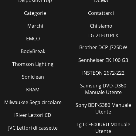
Dispositivi Top
DCMA
Categorie
Contattarci
Marchi
Chi siamo
LG 21FU1RLX
EMCO
Brother DCP-J725DW
BodyBreak
Sennheiser EK 100 G3
Thomson Lighting
INSTEON 2672-222
Soniclean
Samsung DVD-D360
KRAM
Manuale Utente
Milwaukee Sega circolare
Sony BDP-S380 Manuale
Utente
IRiver Lettori CD
Lg LCF600URU Manuale
JVC Lettori di cassette
Utente