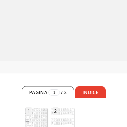
PAGINA
/
2
INDICE
1
2