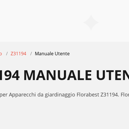
o
Z31194
Manuale Utente
194 MANUALE UTE
 per Apparecchi da giardinaggio Florabest Z31194. F