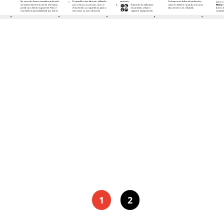
para o 
Em caso de danos causados pela inob-
O aparelho não de
ve ser utilizado 
materiais.
Coloque uma bolsa de protecção 
Nota: 
ser
vância deste manual de instruções, 
por crianças ou pessoas sem co-
Aquando da utilização 
sobre as lâminas quando a tesour
a 
não estiver a ser utilizada.
barras t
perde-se o direit
o à garantia! Não é 
nhecimento ou experiência par
a o 
do produto, utiliz
e o  
assumida responsabilidade por danos 
manusear ou que sofram de 
seguinte equipamento 
comprim
PT
PT
PT
PT
PT
1
2