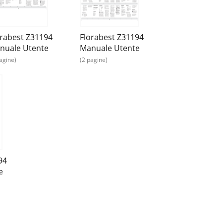
orabest Z31194
Florabest Z31194
nuale Utente
Manuale Utente
agine)
(2 pagine)
94
e