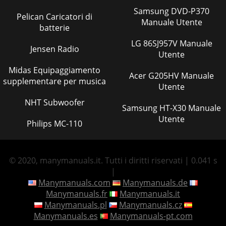
Samsung DVD-P370
Pelican Caricatori di
Manuale Utente
batterie
LG 86SJ957V Manuale
Jensen Radio
Utente
Midas Equipaggiamento
Acer G205HV Manuale
supplementare per musica
Utente
NHT Subwoofer
Samsung HT-X30 Manuale
Utente
Philips MC-110
© 2020, manymanuals.it. Tutti i diritti riservati | 0.041 s
|
Manymanuals.com
Manymanuals.de
Manymanuals.fr
Manymanuals.it
Manymanuals.pl
Manymanuals.cz
Manymanuals.es
Manymanuals-pt.com