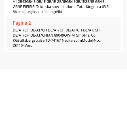
A1 2B43GB/IE GB/IE GB/IE GB/IEGB/IEGB/IEGB/IE GB/IE
GB/IE FIFIFIFI Tekniska speciﬁkationerTotal längd: ca 63,5–
86 cm (steglös inställning)Vikt:
Pagina 2
DE/AT/CH DE/AT/CH DE/AT/CH DE/AT/CH DE/AT/CH
DE/AT/CH DE/AT/CHIAN 89049OWIM GmbH & Co.
KGStiftsbergstraße 1D-74167 NeckarsulmModel-No.:
Z31194Vers