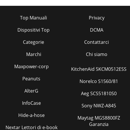
Top Manuali
Privacy
Dispositivi Top
DCMA
Categorie
Contattarci
Marchi
Chi siamo
Maxpower-corp
KitchenAid 5KCM0512ESS
Peanuts
Norelco S1560/81
AlterG
Aeg SCS51810S0
InfoCase
Sony NWZ-A845
Hide-a-hose
Maytag MGS8800FZ
Garanzia
Nextar Lettori di e-book