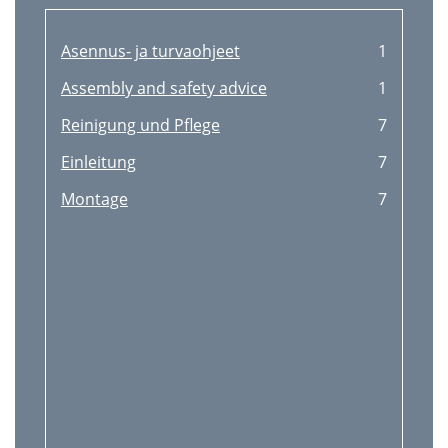
Asennus- ja turvaohjeet
1
Assembly and safety advice
1
Reinigung und Pﬂege
7
Einleitung
7
Montage
7