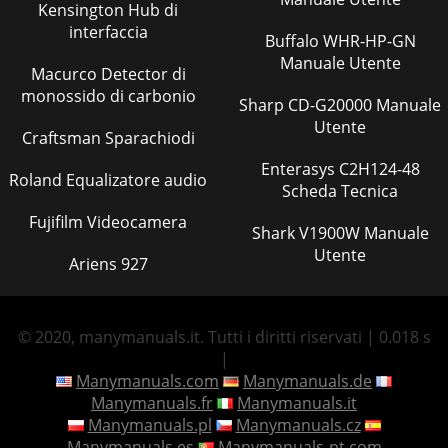
Kensington Hub di
interfaccia
Buffalo WHR-HP-GN
Manuale Utente
Macurco Detector di
monossido di carbonio
Sharp CD-G20000 Manuale
Utente
Craftsman Sparachiodi
Enterasys C2H124-48
Roland Equalizatore audio
Scheda Tecnica
Fujifilm Videocamera
Shark V1900W Manuale
Utente
Ariens 927
© 2020, manymanuals.it. Tutti i diritti riservati | 0.018 s
|
Manymanuals.com
Manymanuals.de
Manymanuals.fr
Manymanuals.it
Manymanuals.pl
Manymanuals.cz
Manymanuals.es
Manymanuals-pt.com