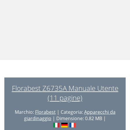
Florabest Z6735A Manuale Utente
(11 pagine)
Marchio:
Florabest
| Categoria:
Apparecchi da
giardinaggio
| Dimensione: 0.82 MB |