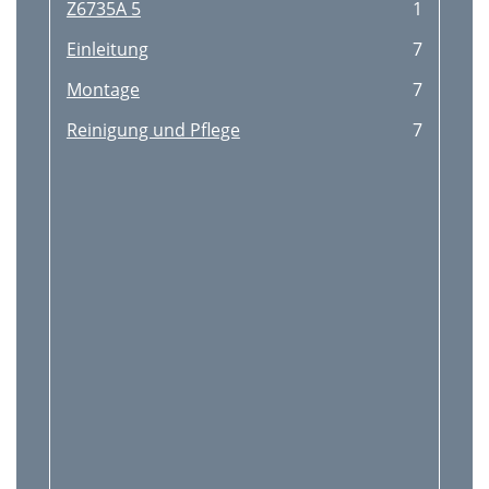
Z6735A 5
1
Einleitung
7
Montage
7
Reinigung und Pﬂege
7