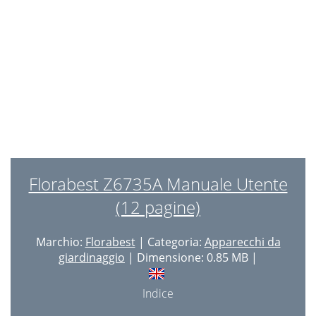
Florabest Z6735A Manuale Utente
(12 pagine)
Marchio:
Florabest
| Categoria:
Apparecchi da
giardinaggio
| Dimensione: 0.85 MB |
Indice