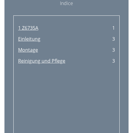
Indice
1 Z6735A
1
Einleitung
3
Montage
3
Reinigung und Pﬂege
3