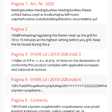
Pagina 1 - Art.-Nr. 3202
NiedrigAusMax.NiedrigAusMax.NiedrigAusMax.Please
unfold Dalsza część w środkuHajtsa felProsim,
odpriteProsíme rozložteOdklopiťMolimo otvoriteBitte auf
Pagina 2
10GBPreheating/regulating the flame• Heat up the grill for
10 to 15 minutes at the highest setting before you grill. Keep
the lid closed during the p
Pagina 3 - 91695 L4 i 20101208.indd 3
11GBer ot if If e---r .a-s. al al ty. nt Note on the declaration of
conformityThis product complies with applicable European
and national di-rectives.
Pagina 4 - 91695 L4 i 20101208.indd 4
12PLTreśćPPoupWurIncydyfuNaprZN111111111122222222MPrdzz
użyciem urządzenia ...
Pagina 5 - Contents
13PLPrzed użyciem urządzeniaPo rozpakowaniu oraz przed
każdym kolejnym użyciem, należy upewnić się, że