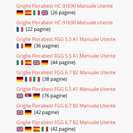
Griglie Florabest HC-91690 Manuale Utente
Pagina 29 - 91695 L4 i 20101208.indd 29
(26 pagine)
35CZDříve, než přístroj použijetePo vybalení i před každým
použitím zkontrolujte, zda výrobek není poškozen.Pokud
Griglie Florabest HC-91690 Manuale Utente
ano, výrobek nepoužívejte, ale infor
(22 pagine)
Pagina 30 - Postavitev žara
Griglie Florabest FGG 5.5 A1 Manuale Utente
(36 pagine)
36CZ –Jakékoli pozměňování tohoto výrobku představuje
vysoké bezpečnostní riziko a je zakázáno. Neprovádějte
Griglie Florabest FGG 5.5 A1 Manuale Utente
sami žád-né nepřípustné zásahy na regulát
(44 pagine)
Pagina 31 - Vklop in vžig
Griglie Florabest FGG 6.7 B2 Manuale Utente
37CZaly mi e-b-o-m u-a ní je ýt u-ní ty a-o-st.o-te od při
(38 pagine)
MontážPříprava Nebezpečí úrazu!Nerespektování pokynů
může způsobit problémy a nebezpečí při
Griglie Florabest FGG 5.5 A1 Manuale Utente
(76 pagine)
Pagina 32 - 91695 L4 i 20101208.indd 32
Griglie Florabest FGG 6.7 B2 Manuale Utente
38CZPřipojení plynové bombyPro provoz tohoto grilu je
zapotřebí běžně prodávaná bomba 5 kg na propanový nebo
(42 pagine)
butanový plyn.Upozornění: Plynová bomba
Griglie Florabest FGG 6.7 B2 Manuale Utente
Pagina 33 - Ponudnik
(42 pagine)