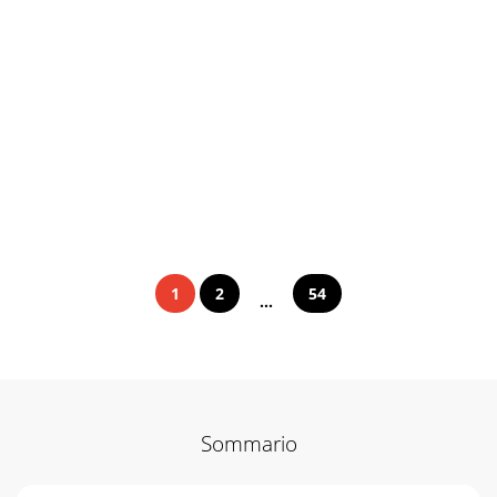
1
2
54
...
Sommario