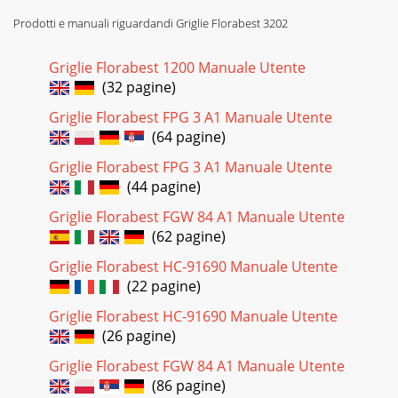
30SISestavaPriprava Nevarnost poškodb!Neupoštevanje
Prodotti e manuali riguardandi Griglie Florabest 3202
navodil lahko povzroči težave in ne-varnosti pri uporabi
plinskega žara. – Za zaščito pred ostrimi
Griglie Florabest 1200 Manuale Utente
Pagina 25 - 91695 L4 i 20101208.indd 25
(32 pagine)
31SIm a h j-ka a-se Priklop plinske jeklenkeZa uporabo žara
Griglie Florabest FPG 3 A1 Manuale Utente
potrebujete 5 kg plinsko jeklenko s propanom ali butanom,
ki jo lahko kupite v trgovini.O
(64 pagine)
Griglie Florabest FPG 3 A1 Manuale Utente
Pagina 26 - Forgalmazásó
(44 pagine)
32SI4. Pritisnite levi regulator temperature (26) na žaru, ga
držite pritisnjenega in ga obrnite v položaj večjega plamena
Griglie Florabest FGW 84 A1 Manuale Utente
(max).5. Gorečo (zelo do
(62 pagine)
Pagina 27 - 91695 L4 i 20101208.indd 27
Griglie Florabest HC-91690 Manuale Utente
33SIju na bi s er ar e-od o-k. vis a -n--a e 5 ih ov. o-d-d-e-
(22 pagine)
v.Opomba glede izjave o skladnostiTa izdelek izpolnjuje
veljavne evropske in državne pre
Griglie Florabest HC-91690 Manuale Utente
(26 pagine)
Pagina 28 - Za vašo varnost
Griglie Florabest FGW 84 A1 Manuale Utente
34CZObsahDPonePoceNáunNádaSČ111111111122222222MZkněRen
(86 pagine)
než přístroj použijete ...