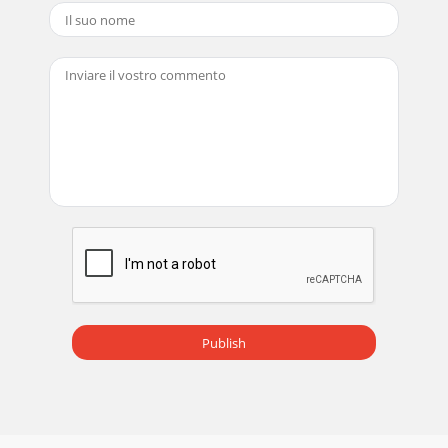
26HUKSzerviz Műszaki kérdések esetén, kérjük, forduljon a
szervizszolgálat-hoz. Ezt a terméket nagy körültekintéssel
állították el, és gondo-san csoma
Pagina 20 - Az Ön biztonsága érdekében
27SIKazaloPred uporabo izdelka ...
Pagina 21 - 91695 L4 i 20101208.indd 21
28SIPred uporabo izdelkaPo razpakiranju ter pred vsako
uporabo preverite, ali izdelek ni poškodovan.Če je izdelek
poškodovan, ga ne uporabljajte, ampa
Pagina 22 - A grill felállítása
29SIin ne za ko lo no no k-či ali er m. le k-ev, če n, te n. li-da n-
n-ga – Vsakršne spremembe izdelka predstavljajo veliko
nevarnost in so prepoveda
Publish
Pagina 23 - Bekapcsolás/Begyújtás
3NiedrigAusMax.NiedrigAusMax.NiedrigAusMax.2
xAusMax.AusMax.AusMax.12a212021g13NiedrigAusMax.NiedrigAus
Pagina 24 - 91695 L4 i 20101208.indd 24