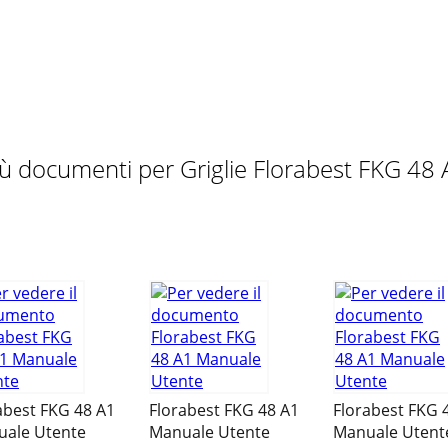
x uchwyt2 1 x tarcza wentylacyjna (pokrywa)3 1 x pokrywa4
montażuZarezerwuj sobie odpowiednią ilość czasu na mon
iù documenti per Griglie Florabest FKG 48 
LB4.indd 4-6CV_71787_FKG48A1_LB4.indd 4-6 22.11.2011 1
i uchwyt 4 za pomocą śrub M5 x 12 B, podkładek Ø6 E, podk
entylacyjną ♦9 za pomocą śruby M5 x 12 B, podkładki Ø6 F 
abest FKG 48 A1
Florabest FKG 48 A1
Florabest FKG 
ale Utente
Manuale Utente
Manuale Utent