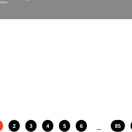
OCHUM
2
3
4
5
6
85
...