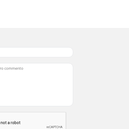
grill należy rozgrzewać przez co najmniej
rednieGrillowanie pośrednie jest podobne do
zed oparzeniamiPrzed czyszczeniem lub
Ø44 cmCiężar ok. 5,7 kgPaliwo węgiel
erKOMPERNASS GMBHBURGSTRASSE 2144867