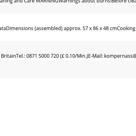
ning and Care WARNINGWarnings about burns!Before cleaning
Dimensions (assembled) approx. 57 x 86 x 48 cmCooking g
itainTel.: 0871 5000 720 (£ 0.10/Min.)E-Mail:
kompernass@l
. . . . . . . . . . . . . . . . . . . . . . . . . . . . . . . . . . . 14Informacje
cje o niniejszej instrukcji obsługiNiniejsza instrukcja o
 tym rozdziale znajdziesz ważne wskazówki bezpieczeństw