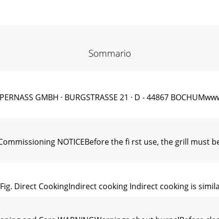
Sommario
ERNASS GMBH · BURGSTRASSE 21 · D - 44867 BOCHUMwww.k
mmissioning NOTICEBefore the ﬁ rst use, the grill must be
g. Direct CookingIndirect cooking Indirect cooking is similar