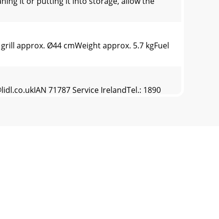
 it or putting it into storage, allow the
rill approx. Ø44 cmWeight approx. 5.7 kgFuel
idl.co.ukIAN
71787 Service IrelandTel.: 1890
 o nin
bsługi stanowi część grilla ogrodowego FKG
a związane z użytkowaniem