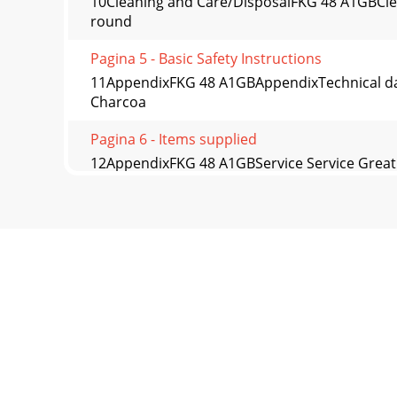
10Cleaning and Care/DisposalFKG 48 A1GBClea
round
Pagina 5 - Basic Safety Instructions
11AppendixFKG 48 A1GBAppendixTechnical data
Charcoa
Pagina 6 - Items supplied
12AppendixFKG 48 A1GBService Service Great Br
93
Pagina 7 - Assembly
13 FKG 48 A1PLSpis treściWprowadzenie . . . . . . . . . . . . 
Pagina 8
14WprowadzenieFKG 48 A1PLWprowadzenieInforma
48 A1
Pagina 9
15BezpieczeństwoFKG 48 A1PLBezpieczeństwoW