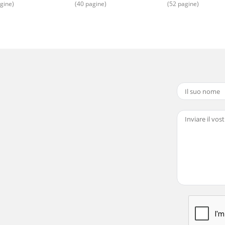
gine)
(40 pagine)
(52 pagine)
 48 A1PLUruchomienie WSKAZÓWKAPrzed pierwszym użyciem 
 A1PLIlustracja: Grillowanie bezpośrednieGrillowanie poś
8 A1PLCzyszczenie i konserwacja OSTRZEŻENIEOstrzeżenie pr
eWymiary (po złożeniu) ok. 57 x 86 x 48 cmRuszt grilla ok. 
l.: 22 397 4996E-Mail:
kompernass@lidl.plIAN
71787Import