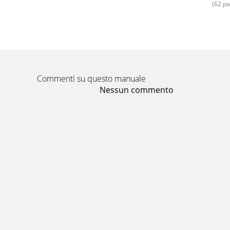
(62 pa
20Uruchamianie/Grillowanie bezpośrednieFKG
►30 minut.
Pagina 16 - Wprowadzenie
21Grillowanie bezpośrednie/…pośrednieFKG 48
duszeni
Commenti su questo manuale
Pagina 17 - Bezpieczeństwo
Nessun commento
22Czyszczenie i konserwacja/UtylizacjaFKG 4
przechowyw
Pagina 18 - Zakres dostawy
23ZałącznikFKG 48 A1PLZałącznikDane techniczn
drzewnyPo
Pagina 19 - Przygotowanie do montażu
24ZałącznikFKG 48 A1PLSerwis Serwis PolskaTe
BOCHUM, GERMA
Pagina 20