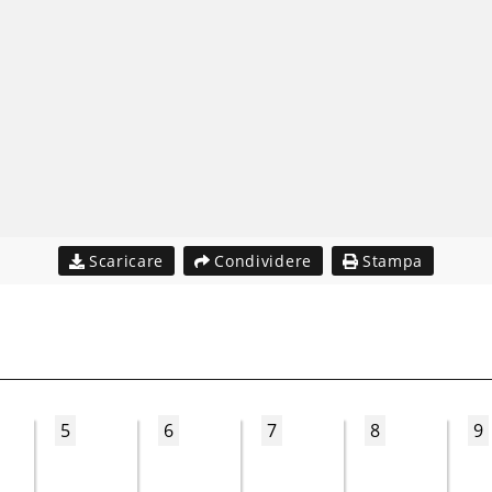
Scaricare
Condividere
Stampa
5
6
7
8
9