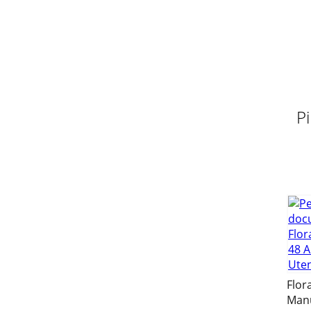
urządzenia.Niniejsze urządz
Pagina 10 - Commissioning/Direct cooking
16Zakres dostawyFKG 48 A1PLZakres dostawy 3 
Pagina 11 - Indirect cooking
17MontażFKG 48 A1PLMontażPrzygotowanie do 
P
powinno mieć po
Pagina 12 - Cleaning and Care/Disposal
FKG 48 A1z1234567890qwertCV_71787_FKG48A1_
Pagina 13 - Appendix
18MontażFKG 48 A1PLKrok 1 Przykręć uchwyt ♦ 
Pagina 14
19MontażFKG 48 A1PLKrok 3Przymocuj tarczę w
u
Flor
Manu
Pagina 15 - Spis treści