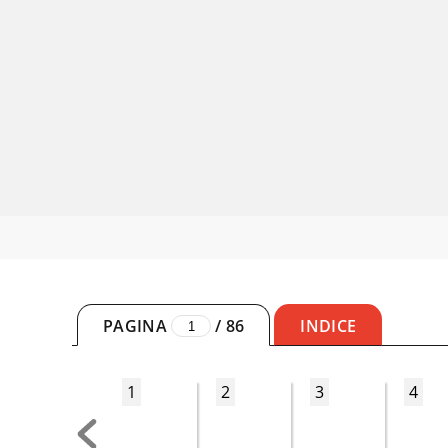
PAGINA
/
86
INDICE
1
2
3
4